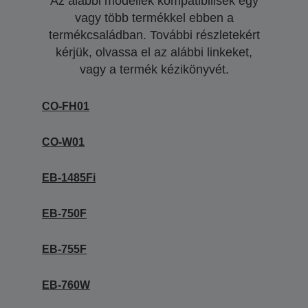
Az alábbi modellek kompatibilisek egy
vagy több termékkel ebben a
termékcsaládban. További részletekért
kérjük, olvassa el az alábbi linkeket,
vagy a termék kézikönyvét.
CO-FH01
CO-W01
EB-1485Fi
EB-750F
EB-755F
EB-760W