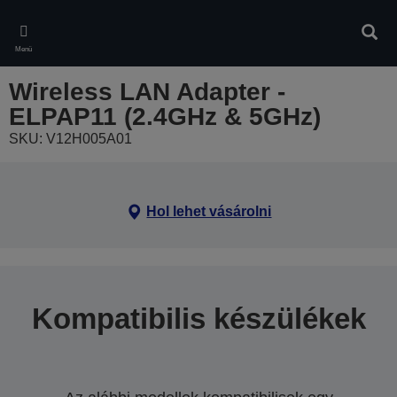
Skip
to
Kere
main
Menü
content
Wireless LAN Adapter -
ELPAP11 (2.4GHz & 5GHz)
SKU: V12H005A01
Hol lehet vásárolni
Kompatibilis készülékek