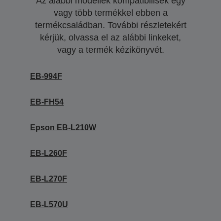
Az alábbi modellek kompatibilisek egy
vagy több termékkel ebben a
termékcsaládban. További részletekért
kérjük, olvassa el az alábbi linkeket,
vagy a termék kézikönyvét.
EB-994F
EB-FH54
Epson EB-L210W
EB-L260F
EB-L270F
EB-L570U