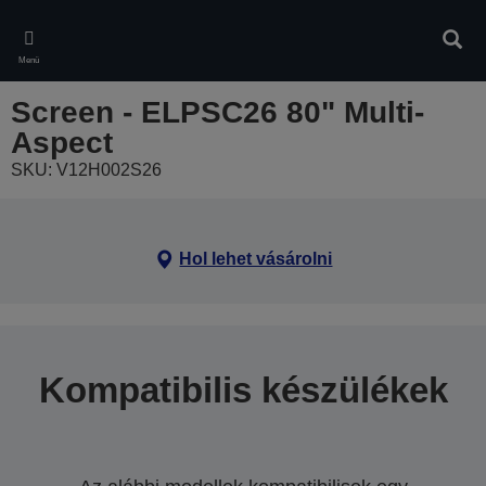
Skip
to
Kere
main
Menü
content
Screen - ELPSC26 80" Multi-
Aspect
SKU: V12H002S26
Hol lehet vásárolni
Kompatibilis készülékek