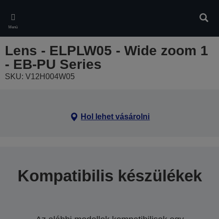
Skip
to
Kere
main
Menü
content
Lens - ELPLW05 - Wide zoom 1
- EB-PU Series
SKU: V12H004W05
Hol lehet vásárolni
Kompatibilis készülékek