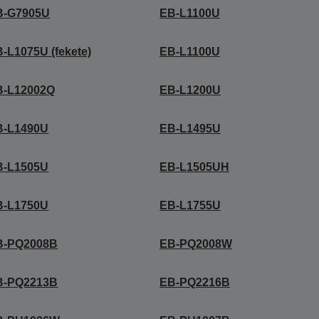
B-G7905U
EB-L1100U
-L1075U (fekete)
EB-L1100U
B-L12002Q
EB-L1200U
B-L1490U
EB-L1495U
B-L1505U
EB-L1505UH
B-L1750U
EB-L1755U
B-PQ2008B
EB-PQ2008W
B-PQ2213B
EB-PQ2216B