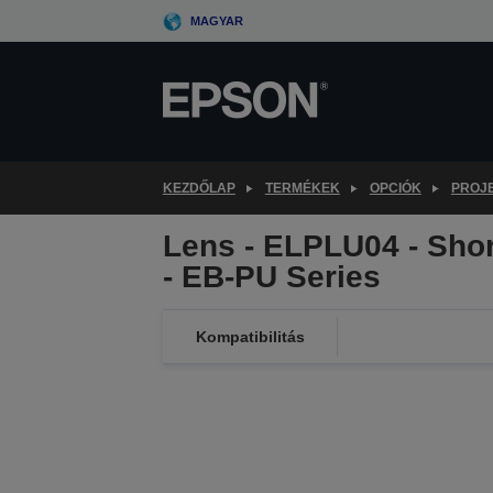
Skip
MAGYAR
to
main
content
KEZDŐLAP
TERMÉKEK
OPCIÓK
PROJ
Lens - ELPLU04 - Short
- EB-PU Series
Kompatibilitás