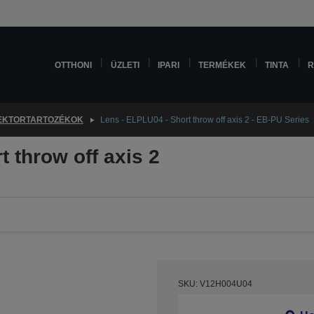
OTTHONI
ÜZLETI
IPARI
TERMÉKEK
TINTA
R
EKTORTARTOZÉKOK
Lens - ELPLU04 - Short throw off axis 2 - EB-PU Series
 throw off axis 2
SKU: V12H004U04