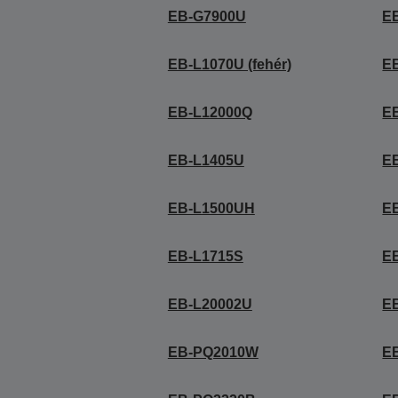
EB-G7900U
E
EB-L1070U (fehér)
EB
EB-L12000Q
E
EB-L1405U
E
EB-L1500UH
E
EB-L1715S
E
EB-L20002U
E
EB-PQ2010W
E