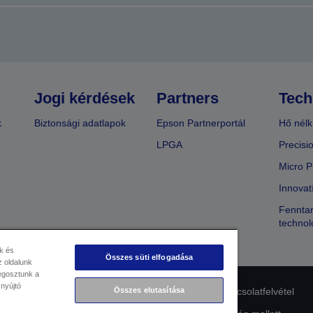
Jogi kérdések
Partners
Tech
k
Biztonsági adatlapok
Epson Partnerportál
Hő nélk
LPGA
Precisi
Micro P
Innovat
Fenntar
technol
k és
Összes süti elfogadása
 oldalunk
megosztunk a
 nyújtó
lmi nyilatkozat
EU Data Act Compliance
Összes elutasítása
Kapcsolatfelvétel