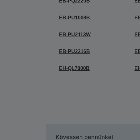
EB-PQ2220B
E
EB-PU1008B
E
EB-PU2113W
E
EB-PU2216B
E
EH-QL7000B
E
Kövessen bennünket