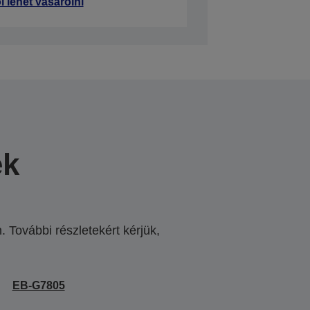
l lehet vásárolni
ek
 További részletekért kérjük,
.
EB-G7805