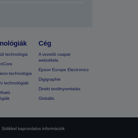
nológiák
Cég
üli technológia
A vezetői csapat
weboldala
onCore
Epson Europe Electronics
iezo-technológia
Digigraphie
ív technológiák
Direkt textilnyomtatás
tható
ógiák
Globális
Sütikkel kapcsolatos információk