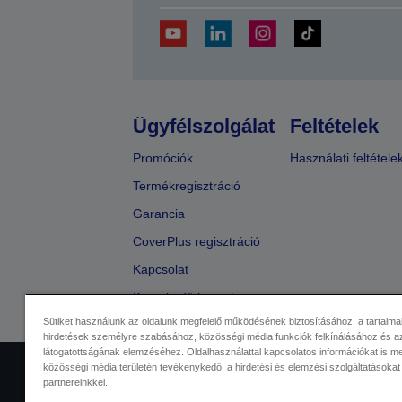
Ügyfélszolgálat
Feltételek
Promóciók
Használati feltétele
Termékregisztráció
Garancia
CoverPlus regisztráció
Kapcsolat
Kereskedő keresése
Sütiket használunk az oldalunk megfelelő működésének biztosításához, a tartalma
hirdetések személyre szabásához, közösségi média funkciók felkínálásához és az
látogatottságának elemzéséhez. Oldalhasználattal kapcsolatos információkat is 
közösségi média területén tevékenykedő, a hirdetési és elemzési szolgáltatásokat
Kereskedelmi központ
Adatvéde
partnereinkkel.