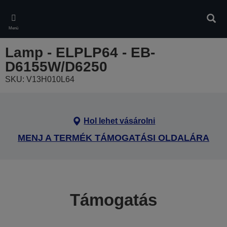
Skip
to
Kere
main
Menü
content
Lamp - ELPLP64 - EB-
D6155W/D6250
SKU: V13H010L64
Hol lehet vásárolni
MENJ A TERMÉK TÁMOGATÁSI OLDALÁRA
Támogatás