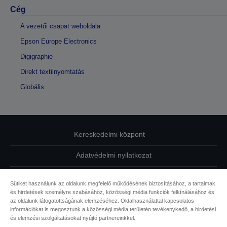
Cég
A vezetői csapat weboldala
Epson Europe Electronics
Digigraphie
Direkt textilnyomtatás
Globális
Kereskedelmi központ
Adatvédelmi nyilatkozat
EU Data Act Compliance
Sütiket használunk az oldalunk megfelelő működésének biztosításához, a tartalmak
és hirdetések személyre szabásához, közösségi média funkciók felkínálásához és
Kapcsolatfelvétel
az oldalunk látogatottságának elemzéséhez. Oldalhasználattal kapcsolatos
információkat is megosztunk a közösségi média területén tevékenykedő, a hirdetési
Sütikkel kapcsolatos információk
és elemzési szolgáltatásokat nyújtó partnereinkkel.