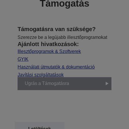
Támogatás
Támogatásra van szüksége?
Szerezze be a legújabb illesztőprogramokat
Ajánlott hivatkozások:
Illesztőprogramok & Szoftverek
GYIK
Használati útmutatók & dokumentáció
Javítási szolgáltatások
Ugrás a Támogatásra
Letöltések