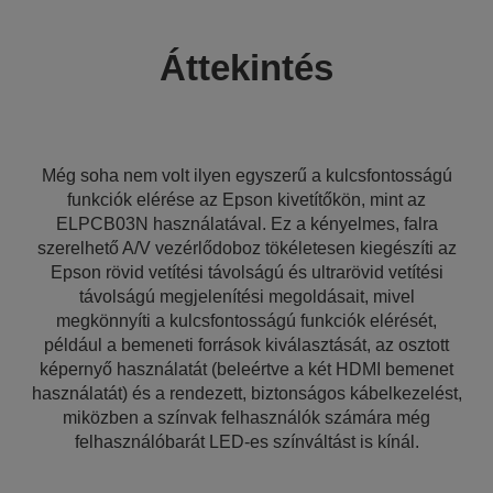
Áttekintés
Még soha nem volt ilyen egyszerű a kulcsfontosságú
funkciók elérése az Epson kivetítőkön, mint az
ELPCB03N használatával. Ez a kényelmes, falra
szerelhető A/V vezérlődoboz tökéletesen kiegészíti az
Epson rövid vetítési távolságú és ultrarövid vetítési
távolságú megjelenítési megoldásait, mivel
megkönnyíti a kulcsfontosságú funkciók elérését,
például a bemeneti források kiválasztását, az osztott
képernyő használatát (beleértve a két HDMI bemenet
használatát) és a rendezett, biztonságos kábelkezelést,
miközben a színvak felhasználók számára még
felhasználóbarát LED-es színváltást is kínál.