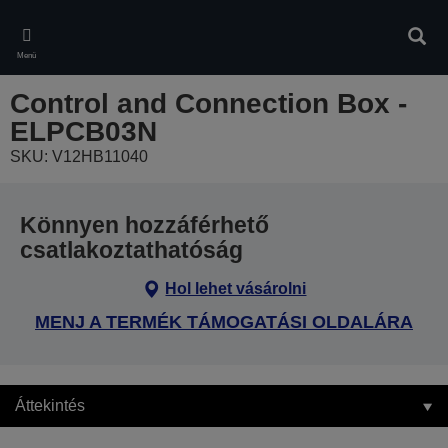
Skip
to
Kere
main
Menü
content
Control and Connection Box -
ELPCB03N
SKU: V12HB11040
Könnyen hozzáférhető
csatlakoztathatóság
Hol lehet vásárolni
MENJ A TERMÉK TÁMOGATÁSI OLDALÁRA
Áttekintés