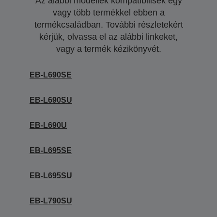
Az alábbi modellek kompatibilisek egy
vagy több termékkel ebben a
termékcsaládban. További részletekért
kérjük, olvassa el az alábbi linkeket,
vagy a termék kézikönyvét.
EB-L690SE
EB-L690SU
EB-L690U
EB-L695SE
EB-L695SU
EB-L790SU