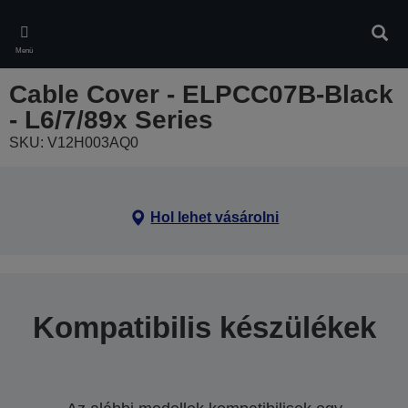
Skip
to
Kere
main
Menü
content
Cable Cover - ELPCC07B-Black
- L6/7/89x Series
SKU: V12H003AQ0
Hol lehet vásárolni
Kompatibilis készülékek