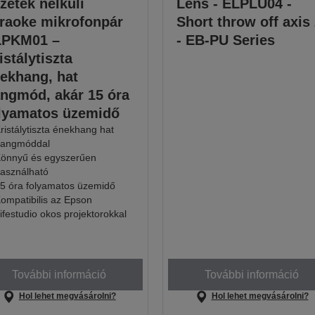
zeték nélküli
Lens - ELPLU04 -
raoke mikrofonpár
Short throw off axis
LPKM01 –
- EB-PU Series
istálytiszta
ekhang, hat
ngmód, akár 15 óra
lyamatos üzemidő
ristálytiszta énekhang hat
angmóddal
önnyű és egyszerűen
asználható
5 óra folyamatos üzemidő
ompatibilis az Epson
ifestudio okos projektorokkal
További információ
További információ
Hol lehet megvásárolni?
Hol lehet megvásárolni?