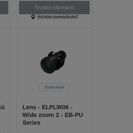
További információ
Hol lehet megvásárolni?
Gyors nézet
jú
Lens - ELPLW06 -
Wide zoom 2 - EB-PU
Series