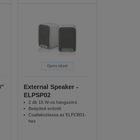
Gyors nézet
0"
External Speaker -
ELPSP02
2 db 15 W-os hangszóró
Beépített erősítő
Csatlakoztassa az ELPCB01-
hez