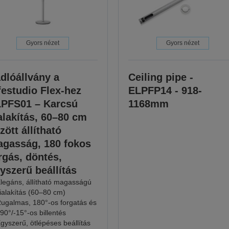
Gyors nézet
Gyors nézet
dlóállvány a
Ceiling pipe -
festudio Flex-hez
ELPFP14 - 918-
PFS01 – Karcsú
1168mm
alakítás, 60–80 cm
zött állítható
gasság, 180 fokos
rgás, döntés,
yszerű beállítás
legáns, állítható magasságú
ialakítás (60–80 cm)
ugalmas, 180°-os forgatás és
90°/-15°-os billentés
gyszerű, ötlépéses beállítás