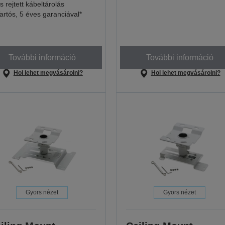
s rejtett kábeltárolás
artós, 5 éves garanciával*
További információ
További információ
Hol lehet megvásárolni?
Hol lehet megvásárolni?
Gyors nézet
Gyors nézet