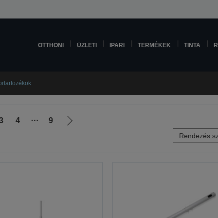
OTTHONI
ÜZLETI
IPARI
TERMÉKEK
TINTA
R
ortartozékok
3
4
⋯
9
Következő
Rendezés sz
oldalra