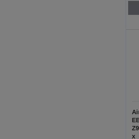
Ai
EB
Z9
x