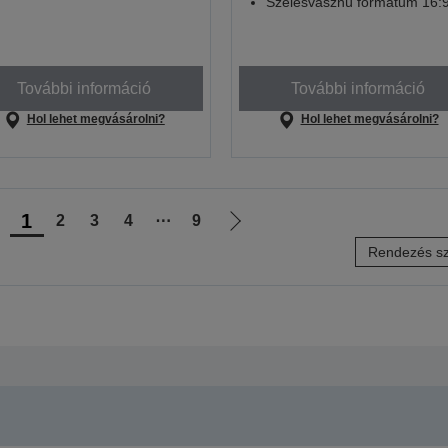
Szélesvásznú formátum 16:
További információ
További információ
Hol lehet megvásárolni?
Hol lehet megvásárolni?
1
2
3
4
⋯
9
lőző
Következő
Rendezés sz
ldalra
oldalra