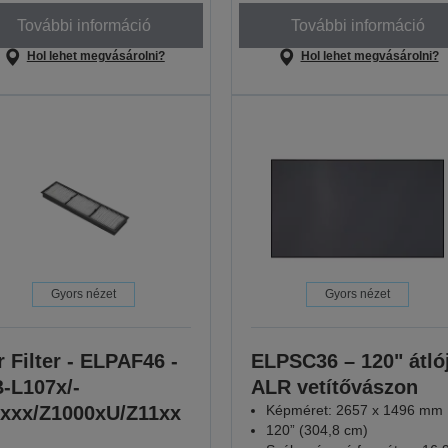
További információ
További információ
Hol lehet megvásárolni?
Hol lehet megvásárolni?
Gyors nézet
Gyors nézet
r Filter - ELPAF46 -
ELPSC36 – 120" átló
-L107x/-
ALR vetítővászon
xxx/Z1000xU/Z11xx
Képméret: 2657 x 1496 mm
120” (304,8 cm)