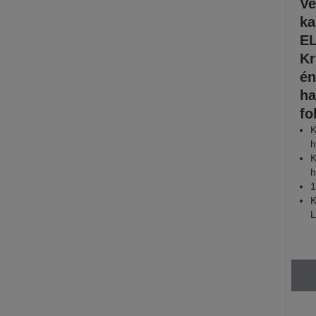
Ve
ka
E
Kr
én
ha
fo
K
h
K
h
1
K
L