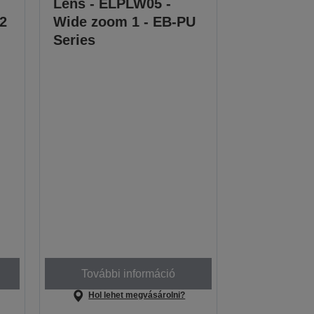
Lens - ELPLW05 -
 2
Wide zoom 1 - EB-PU
Series
További információ
Hol lehet megvásárolni?