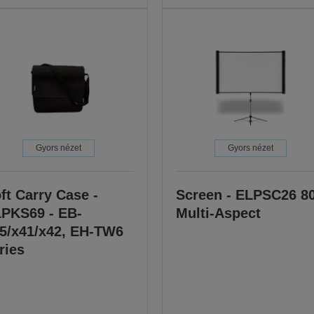
Gyors nézet
Gyors nézet
ft Carry Case -
Screen - ELPSC26 8
PKS69 - EB-
Multi-Aspect
5/x41/x42, EH-TW6
ries