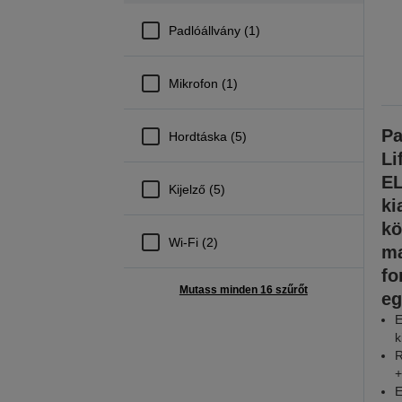
Padlóállvány (1)
Mikrofon (1)
Pa
Hordtáska (5)
Li
EL
Kijelző (5)
ki
kö
Wi-Fi (2)
ma
fo
Mutass minden 16 szűrőt
eg
E
k
R
+
E