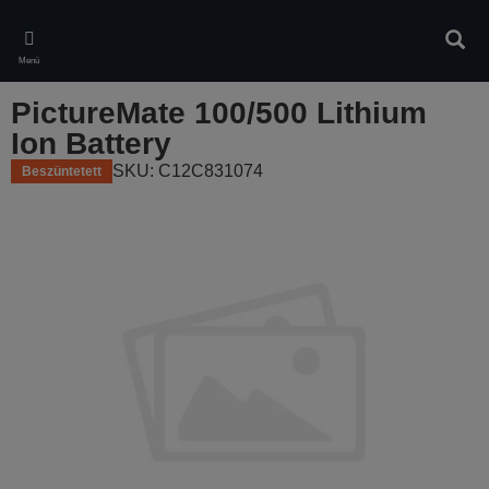
Skip
to
Kere
main
Menü
content
PictureMate 100/500 Lithium
Ion Battery
SKU: C12C831074
Beszüntetett