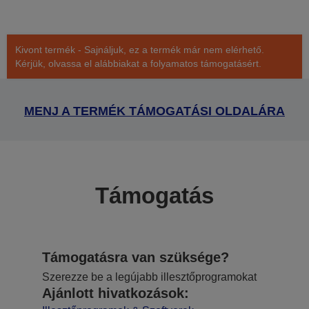
Kivont termék - Sajnáljuk, ez a termék már nem elérhető.
Kérjük, olvassa el alábbiakat a folyamatos támogatásért.
MENJ A TERMÉK TÁMOGATÁSI OLDALÁRA
Támogatás
Támogatásra van szüksége?
Szerezze be a legújabb illesztőprogramokat
Ajánlott hivatkozások: