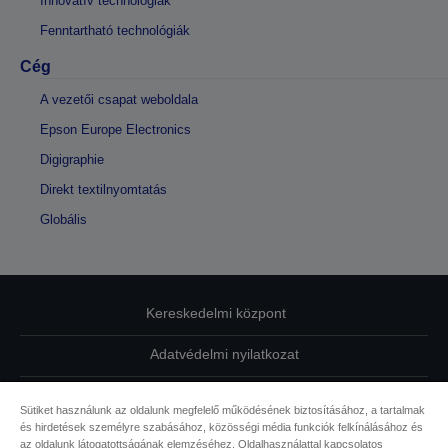
Innovatív technológiák
Fenntartható technológiák
Cég
A vezetői csapat weboldala
Epson Europe Electronics
Digigraphie
Direkt textilnyomtatás
Globális
Kereskedelmi központ
Adatvédelmi nyilatkozat
EU Data Act Compliance
Sütiket használunk az oldalunk megfelelő működésének biztosításához, a tartalmak
és hirdetések személyre szabásához, közösségi média funkciók felkínálásához és
Kapcsolatfelvétel
az oldalunk látogatottságának elemzéséhez. Oldalhasználattal kapcsolatos