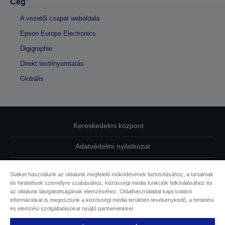
Cég
A vezetői csapat weboldala
Epson Europe Electronics
Digigraphie
Direkt textilnyomtatás
Globális
Kereskedelmi központ
Adatvédelmi nyilatkozat
EU Data Act Compliance
Sütiket használunk az oldalunk megfelelő működésének biztosításához, a tartalmak
és hirdetések személyre szabásához, közösségi média funkciók felkínálásához és
Kapcsolatfelvétel
az oldalunk látogatottságának elemzéséhez. Oldalhasználattal kapcsolatos
információkat is megosztunk a közösségi média területén tevékenykedő, a hirdetési
Sütikkel kapcsolatos információk
és elemzési szolgáltatásokat nyújtó partnereinkkel.