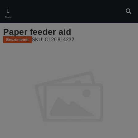
Skip
to
Kere
main
Menü
content
Paper feeder aid
SKU: C12C814232
Beszüntetett