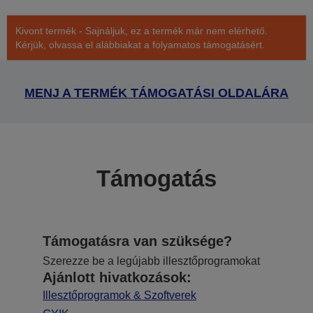
Kivont termék - Sajnáljuk, ez a termék már nem elérhető.
Kérjük, olvassa el alábbiakat a folyamatos támogatásért.
MENJ A TERMÉK TÁMOGATÁSI OLDALÁRA
Támogatás
Támogatásra van szüksége?
Szerezze be a legújabb illesztőprogramokat
Ajánlott hivatkozások:
Illesztőprogramok & Szoftverek