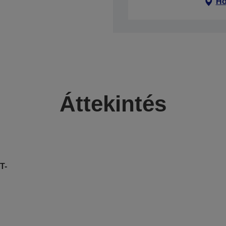
Ho
Áttekintés
T-