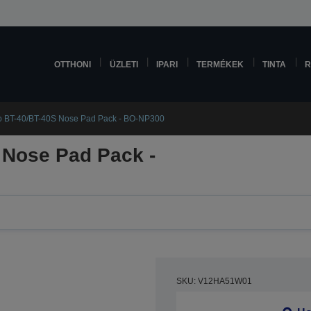
OTTHONI
ÜZLETI
IPARI
TERMÉKEK
TINTA
R
o BT-40/BT-40S Nose Pad Pack - BO-NP300
 Nose Pad Pack -
SKU: V12HA51W01