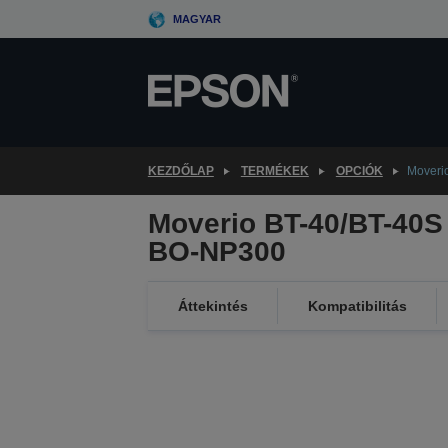
Skip
MAGYAR
to
main
content
KEZDŐLAP
TERMÉKEK
OPCIÓK
Moveri
Moverio BT-40/BT-40S
BO-NP300
Áttekintés
Kompatibilitás