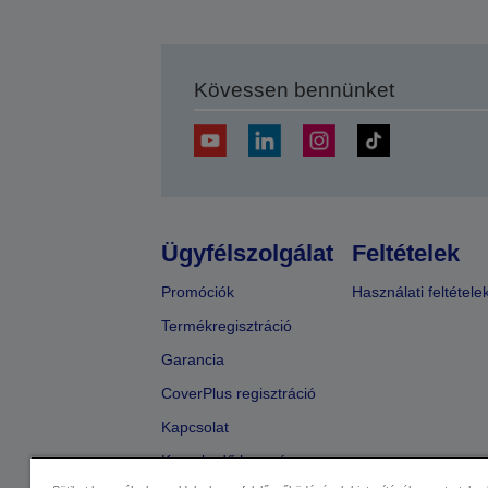
Kövessen bennünket
Ügyfélszolgálat
Feltételek
Promóciók
Használati feltétele
Termékregisztráció
Garancia
CoverPlus regisztráció
Kapcsolat
Kereskedő keresése