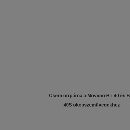
Csere orrpárna a Moverio BT-40 és B
40S okosszemüvegekhez