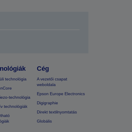
nológiák
Cég
üli technológia
A vezetői csapat
weboldala
onCore
Epson Europe Electronics
iezo-technológia
Digigraphie
ív technológiák
Direkt textilnyomtatás
tható
ógiák
Globális