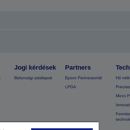
Jogi kérdések
Partners
Tech
k
Biztonsági adatlapok
Epson Partnerportál
Hő nélk
LPGA
Precisi
Micro P
Innovat
Fenntar
technol