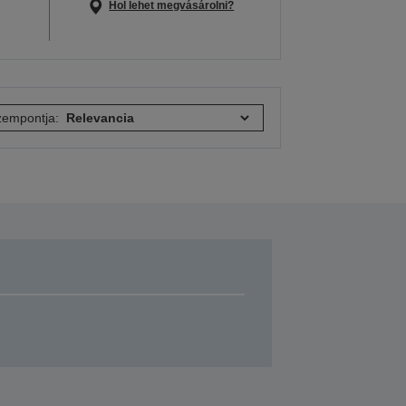
Hol lehet megvásárolni?
empontja: