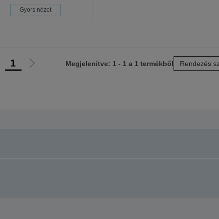
Gyors nézet
1
Megjelenítve: 1 - 1 a 1 termékből
Rendezés sz
lőző
Következő
ldalra
oldalra