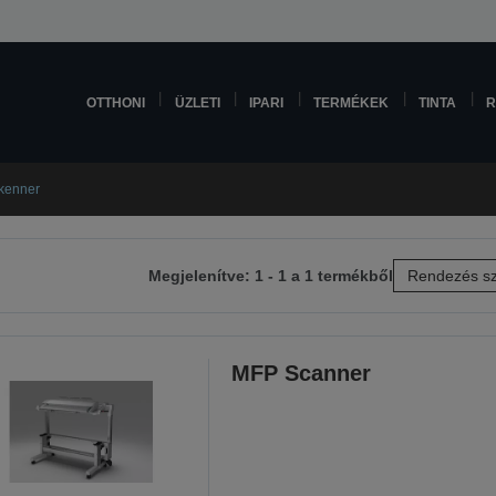
OTTHONI
ÜZLETI
IPARI
TERMÉKEK
TINTA
R
kenner
Megjelenítve: 1 - 1 a 1 termékből
Rendezés sz
etkező
lra
MFP Scanner