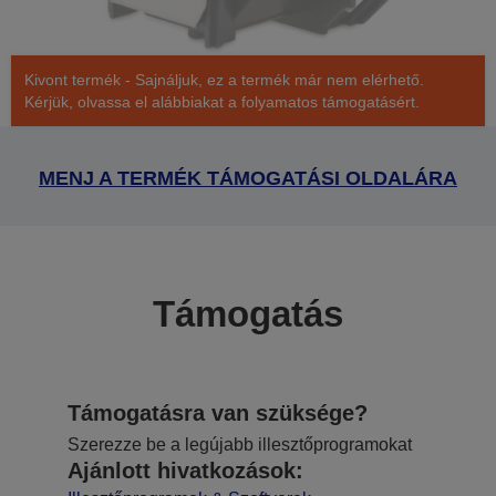
Kivont termék - Sajnáljuk, ez a termék már nem elérhető.
Kérjük, olvassa el alábbiakat a folyamatos támogatásért.
MENJ A TERMÉK TÁMOGATÁSI OLDALÁRA
Támogatás
Támogatásra van szüksége?
Szerezze be a legújabb illesztőprogramokat
Ajánlott hivatkozások: