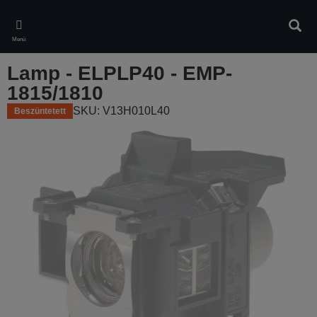
Skip
to
Kere
main
Menü
content
Lamp - ELPLP40 - EMP-
1815/1810
SKU: V13H010L40
Beszüntetett