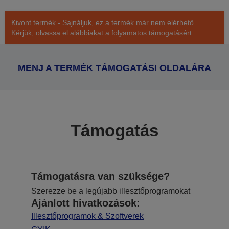
Kivont termék - Sajnáljuk, ez a termék már nem elérhető.
Kérjük, olvassa el alábbiakat a folyamatos támogatásért.
MENJ A TERMÉK TÁMOGATÁSI OLDALÁRA
Támogatás
Támogatásra van szüksége?
Szerezze be a legújabb illesztőprogramokat
Ajánlott hivatkozások:
Illesztőprogramok & Szoftverek