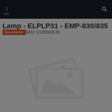
Skip
to
Kere
main
Menü
content
Lamp - ELPLP31 - EMP-830/835
SKU: V13H010L31
Beszüntetett