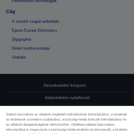
Fenntartható technológiák
Cég
A vezetői csapat weboldala
Epson Europe Electronics
Digigraphie
Direkt textilnyomtatás
Globális
Kereskedelmi központ
Adatvédelmi nyilatkozat
EU Data Act Compliance
Sütiket használunk az oldalunk megfelelő működésének biztosításához, a tartalmak
és hirdetések személyre szabásához, közösségi média funkciók felkínálásához és
Kapcsolatfelvétel
az oldalunk látogatottságának elemzéséhez. Oldalhasználattal kapcsolatos
információkat is megosztunk a közösségi média területén tevékenykedő, a hirdetési