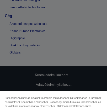
Innovatív technológiák
Fenntartható technológiák
Cég
A vezetői csapat weboldala
Epson Europe Electronics
Digigraphie
Direkt textilnyomtatás
Globális
Kereskedelmi központ
Adatvédelmi nyilatkozat
EU Data Act Compliance
Sütiket használunk az oldalunk megfelelő működésének biztosításához, a tartalmak
és hirdetések személyre szabásához, közösségi média funkciók felkínálásához és
Kapcsolatfelvétel
az oldalunk látogatottságának elemzéséhez. Oldalhasználattal kapcsolatos