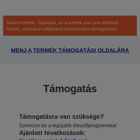
Kivont termék - Sajnáljuk, ez a termék már nem elérhető.
Kérjük, olvassa el alábbiakat a folyamatos támogatásért.
MENJ A TERMÉK TÁMOGATÁSI OLDALÁRA
Támogatás
Támogatásra van szüksége?
Szerezze be a legújabb illesztőprogramokat
Ajánlott hivatkozások: