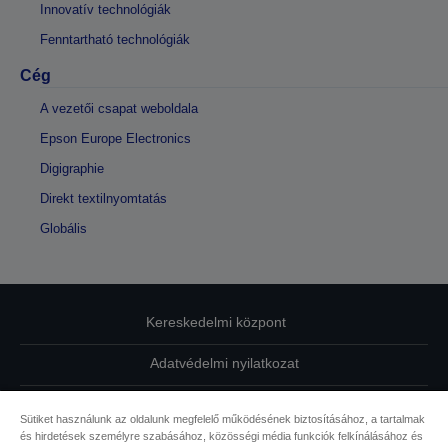
Innovatív technológiák
Fenntartható technológiák
Cég
A vezetői csapat weboldala
Epson Europe Electronics
Digigraphie
Direkt textilnyomtatás
Globális
Kereskedelmi központ
Adatvédelmi nyilatkozat
EU Data Act Compliance
Sütiket használunk az oldalunk megfelelő működésének biztosításához, a tartalmak
és hirdetések személyre szabásához, közösségi média funkciók felkínálásához és
Kapcsolatfelvétel