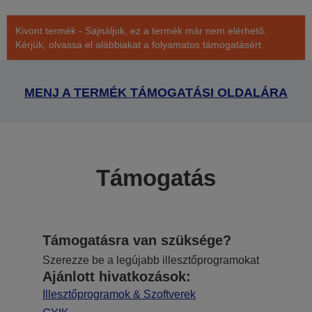
Kivont termék - Sajnáljuk, ez a termék már nem elérhető.
Kérjük, olvassa el alábbiakat a folyamatos támogatásért.
MENJ A TERMÉK TÁMOGATÁSI OLDALÁRA
Támogatás
Támogatásra van szüksége?
Szerezze be a legújabb illesztőprogramokat
Ajánlott hivatkozások:
Illesztőprogramok & Szoftverek