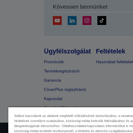
Kövessen bennünket
Ügyfélszolgálat
Feltételek
Promóciók
Használati feltétele
Termékregisztráció
Garancia
CoverPlus regisztráció
Kapcsolat
Kereskedő keresése
Sütiket használunk az oldalunk megfelelő működésének biztosításához, a tartalma
hirdetések személyre szabásához, közösségi média funkciók felkínálásához és az
látogatottságának elemzéséhez. Oldalhasználattal kapcsolatos információkat is 
közösségi média területén tevékenykedő, a hirdetési és elemzési szolgáltatásokat