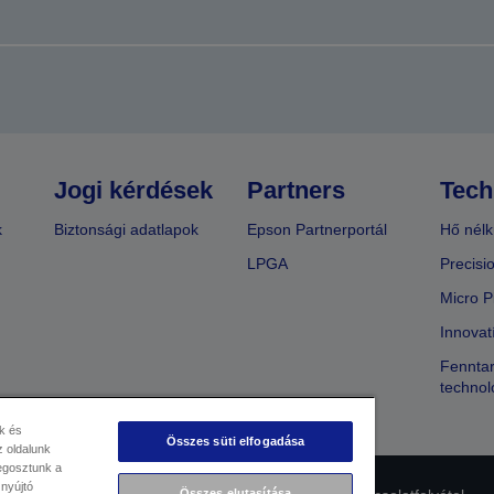
Jogi kérdések
Partners
Tech
k
Biztonsági adatlapok
Epson Partnerportál
Hő nélk
LPGA
Precisi
Micro P
Innovat
Fenntar
technol
k és
Összes süti elfogadása
 oldalunk
megosztunk a
 nyújtó
Összes elutasítása