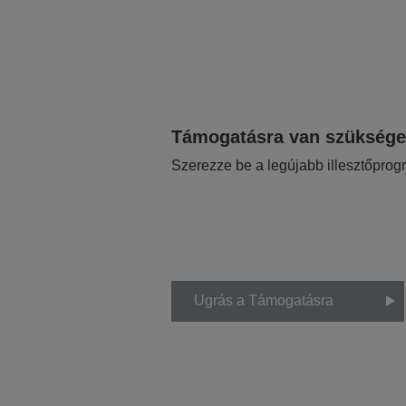
Támogatásra van szükség
Szerezze be a legújabb illesztőprog
Ugrás a Támogatásra