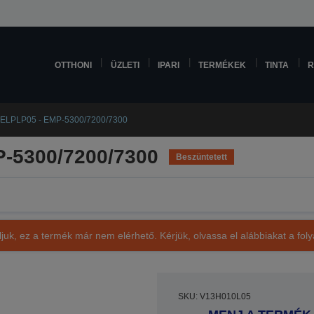
OTTHONI
ÜZLETI
IPARI
TERMÉKEK
TINTA
R
 ELPLP05 - EMP-5300/7200/7300
P-5300/7200/7300
Beszüntetett
ljuk, ez a termék már nem elérhető. Kérjük, olvassa el alábbiakat a fo
SKU: V13H010L05