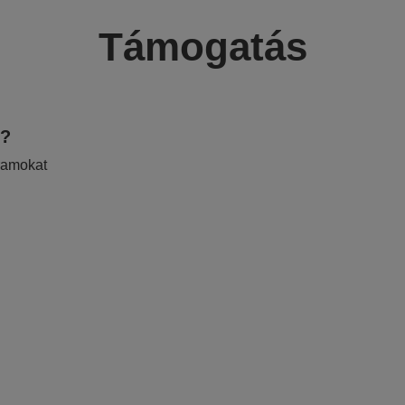
Támogatás
e?
ramokat