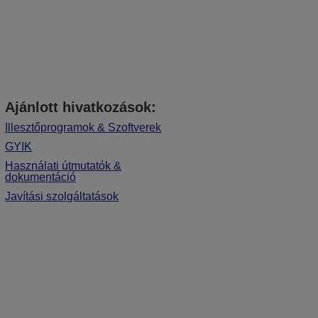
Ajánlott hivatkozások:
Illesztőprogramok & Szoftverek
GYIK
Használati útmutatók &
dokumentáció
Javítási szolgáltatások