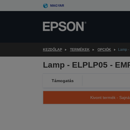
Skip
MAGYAR
to
main
content
KEZDŐLAP
TERMÉKEK
OPCIÓK
Lamp -
Lamp - ELPLP05 - EM
Támogatás
Kivont termék - Sajná