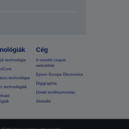
nológiák
Cég
üli technológia
A vezetői csapat
weboldala
onCore
Epson Europe Electronics
iezo-technológia
Digigraphie
ív technológiák
Direkt textilnyomtatás
tható
ógiák
Globális