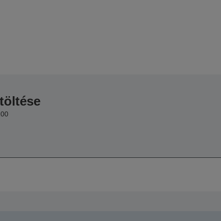
töltése
100