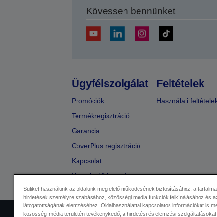
Kövessen bennünket
Ügyfélszolgálat
Feltételek
Promóciók
Használati feltétele
Termékregisztráció
Garancia
CoverPlus regisztráció
Kapcsolat
Kereskedő keresése
Sütiket használunk az oldalunk megfelelő működésének biztosításához, a tartalma
hirdetések személyre szabásához, közösségi média funkciók felkínálásához és az
látogatottságának elemzéséhez. Oldalhasználattal kapcsolatos információkat is 
közösségi média területén tevékenykedő, a hirdetési és elemzési szolgáltatásokat