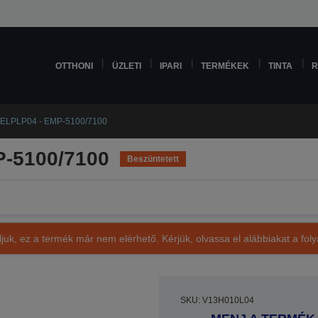
OTTHONI
ÜZLETI
IPARI
TERMÉKEK
TINTA
R
 ELPLP04 - EMP-5100/7100
P-5100/7100
Beszüntetett
ljuk, ez a termék már nem elérhető. Kérjük, olvassa el alábbiakat a fo
SKU: V13H010L04