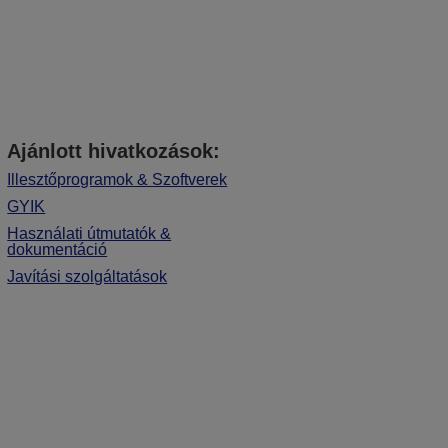
Ajánlott hivatkozások:
Illesztőprogramok & Szoftverek
GYIK
Használati útmutatók &
dokumentáció
Javítási szolgáltatások