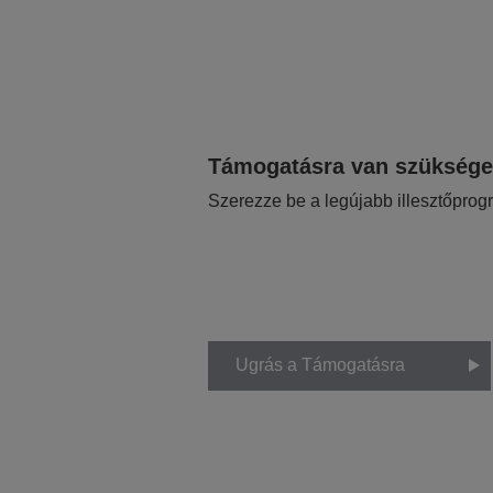
Támogatásra van szükség
Szerezze be a legújabb illesztőprog
Ugrás a Támogatásra