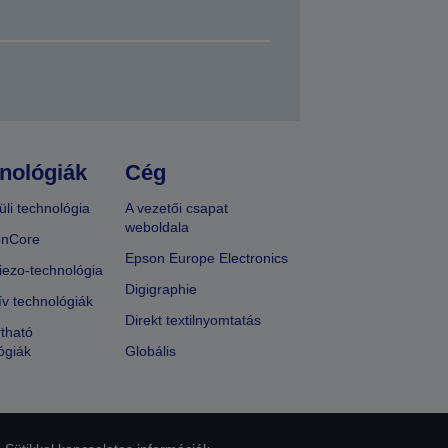
nológiák
Cég
üli technológia
A vezetői csapat
weboldala
onCore
Epson Europe Electronics
iezo-technológia
Digigraphie
ív technológiák
Direkt textilnyomtatás
tható
ógiák
Globális