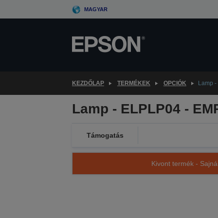
Skip
MAGYAR
to
main
content
KEZDŐLAP
TERMÉKEK
OPCIÓK
Lamp -
Lamp - ELPLP04 - EM
Támogatás
Kivont termék - Sajná