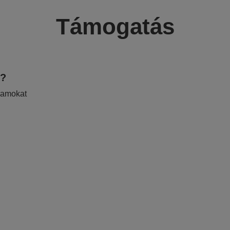
Támogatás
e?
ramokat