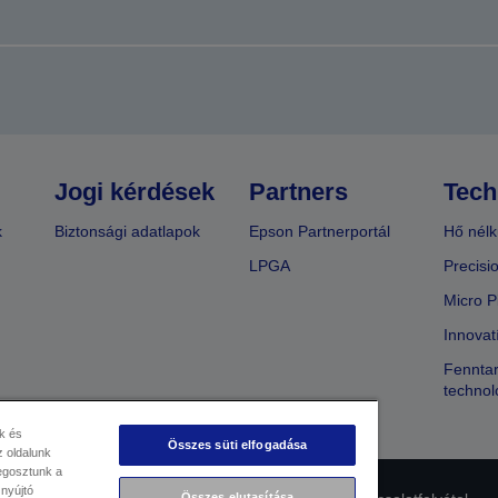
Jogi kérdések
Partners
Tech
k
Biztonsági adatlapok
Epson Partnerportál
Hő nélk
LPGA
Precisi
Micro P
Innovat
Fenntar
technol
k és
Összes süti elfogadása
 oldalunk
megosztunk a
 nyújtó
Összes elutasítása