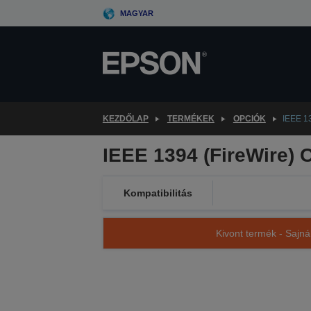
Skip
MAGYAR
to
main
content
KEZDŐLAP
TERMÉKEK
OPCIÓK
IEEE 13
IEEE 1394 (FireWire) 
Kompatibilitás
Kivont termék - Sajná