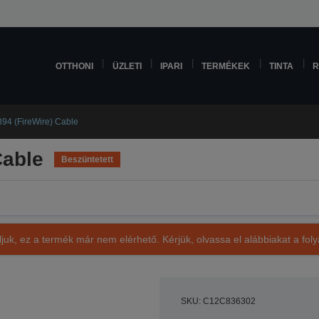
OTTHONI
ÜZLETI
IPARI
TERMÉKEK
TINTA
R
94 (FireWire) Cable
Cable
Beszüntetett
ljuk, ez a termék már nem elérhető. Kérjük, olvassa el alábbiakat a fo
SKU: C12C836302