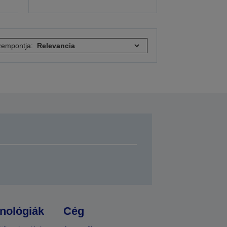
empontja:
nológiák
Cég