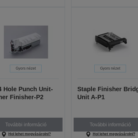
Gyors nézet
Gyors nézet
4 Hole Punch Unit-
Staple Finisher Brid
ner Finisher-P2
Unit A-P1
További információ
További információ
Hol lehet megvásárolni?
Hol lehet megvásárolni?