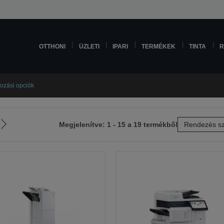
OTTHONI
ÜZLETI
IPARI
TERMÉKEK
TINTA
R
ozási opciók
Megjelenítve: 1 - 15 a 19 termékből
Rendezés sz
Következő
oldalra