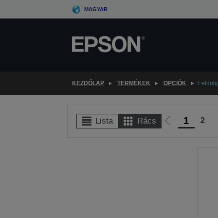
Skip
MAGYAR
to
main
content
KEZDŐLAP
TERMÉKEK
OPCIÓK
Feldolg
1
2
Lista
Rács
Előző
oldalra