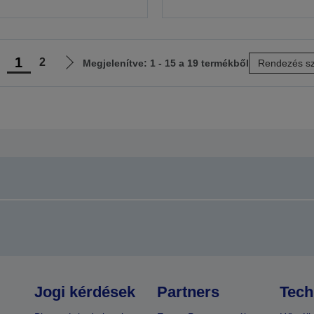
1
2
Megjelenítve: 1 - 15 a 19 termékből
Rendezés sz
lőző
Következő
ldalra
oldalra
Jogi kérdések
Partners
Tech