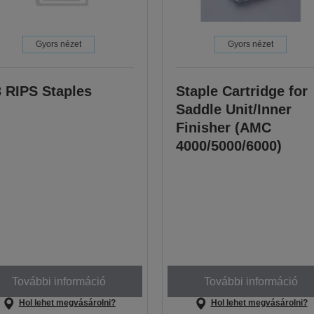
Gyors nézet
Gyors nézet
 RIPS Staples
Staple Cartridge for
Saddle Unit/Inner
Finisher (AMC
4000/5000/6000)
További információ
További információ
Hol lehet megvásárolni?
Hol lehet megvásárolni?