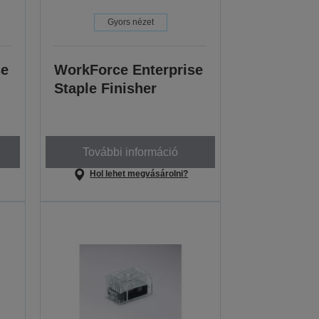
Gyors nézet
se
WorkForce Enterprise
Staple Finisher
További információ
Hol lehet megvásárolni?