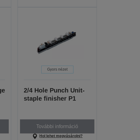
Gyors nézet
ge
2/4 Hole Punch Unit-
staple finisher P1
További információ
Hol lehet megvásárolni?