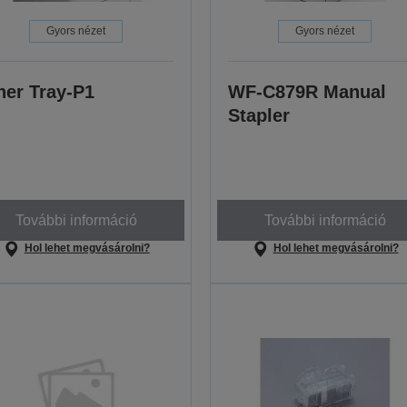
Gyors nézet
Gyors nézet
ner Tray-P1
WF-C879R Manual
Stapler
További információ
További információ
Hol lehet megvásárolni?
Hol lehet megvásárolni?