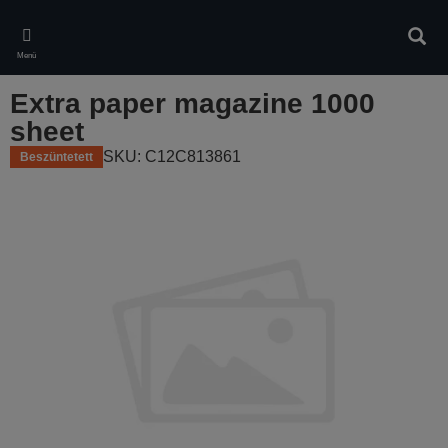
Skip
to
Kere
main
Menü
content
Extra paper magazine 1000
sheet
SKU: C12C813861
Beszüntetett