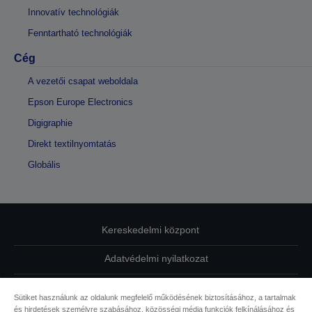
Innovatív technológiák
Fenntartható technológiák
Cég
A vezetői csapat weboldala
Epson Europe Electronics
Digigraphie
Direkt textilnyomtatás
Globális
Kereskedelmi központ
Adatvédelmi nyilatkozat
EU Data Act Compliance
Sütiket használunk az oldalunk megfelelő működésének biztosításához, a tartalmak
és hirdetések személyre szabásához, közösségi média funkciók felkínálásához és