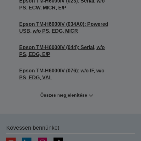
Epson TM-H6000IV (023): Serial, w/o
PS, ECW, MICR, E/P
Epson TM-H6000IV (034A0): Powered
USB, w/o PS, EDG, MICR
Epson TM-H6000IV (044): Serial, w/o
PS, EDG, E/P
Epson TM-H6000IV (076): w/o IF, w/o
PS, EDG, VAL
Összes megjelenítése
Kövessen bennünket