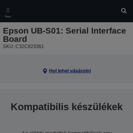
Skip
to
Kere
main
Menü
content
Epson UB-S01: Serial Interface
Board
SKU: C32C823361
Hol lehet vásárolni
Kompatibilis készülékek