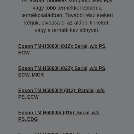
Az alábbi modellek kompatibilisek egy
vagy több termékkel ebben a
termékcsaládban. További részletekért
kérjük, olvassa el az alábbi linkeket,
vagy a termék kézikönyvét.
Epson TM-H5000II (012): Serial, w/o PS,
ECW
Epson TM-H5000II (022): Serial, w/o PS,
ECW, MICR
Epson TM-H5000IIP (012): Parallel, w/o
PS, ECW
Epson TM-H6000IV (015): Serial, w/o
PS, EDG