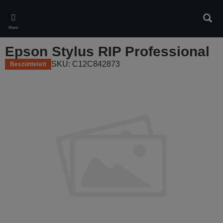
Skip
to
Kere
main
Menü
content
Epson Stylus RIP Professional
SKU: C12C842873
Beszüntetett