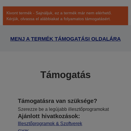
Kivont termék - Sajnáljuk, ez a termék már nem elérhető.
Kérjük, olvassa el alábbiakat a folyamatos támogatásért.
MENJ A TERMÉK TÁMOGATÁSI OLDALÁRA
Támogatás
Támogatásra van szüksége?
Szerezze be a legújabb illesztőprogramokat
Ajánlott hivatkozások:
Illesztőprogramok & Szoftverek