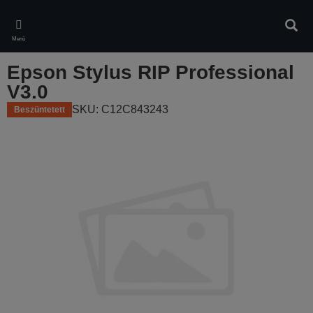
Skip
to
Kere
main
Menü
content
Epson Stylus RIP Professional
V3.0
SKU: C12C843243
Beszüntetett