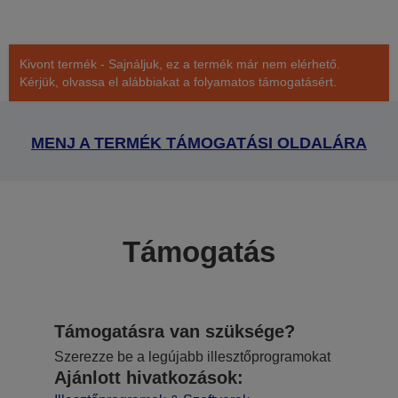
Kivont termék - Sajnáljuk, ez a termék már nem elérhető.
Kérjük, olvassa el alábbiakat a folyamatos támogatásért.
MENJ A TERMÉK TÁMOGATÁSI OLDALÁRA
Támogatás
Támogatásra van szüksége?
Szerezze be a legújabb illesztőprogramokat
Ajánlott hivatkozások: