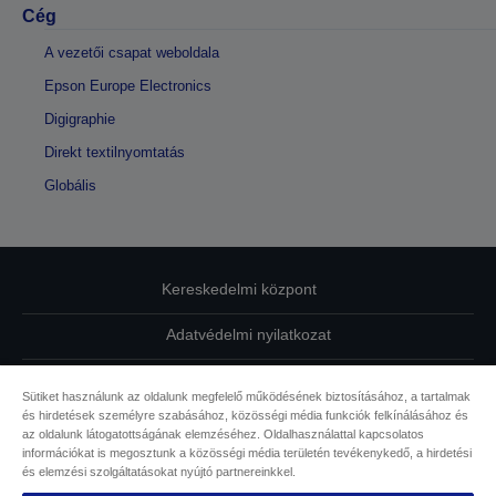
Cég
A vezetői csapat weboldala
Epson Europe Electronics
Digigraphie
Direkt textilnyomtatás
Globális
Kereskedelmi központ
Adatvédelmi nyilatkozat
EU Data Act Compliance
Sütiket használunk az oldalunk megfelelő működésének biztosításához, a tartalmak
és hirdetések személyre szabásához, közösségi média funkciók felkínálásához és
Kapcsolatfelvétel
az oldalunk látogatottságának elemzéséhez. Oldalhasználattal kapcsolatos
információkat is megosztunk a közösségi média területén tevékenykedő, a hirdetési
Sütikkel kapcsolatos információk
és elemzési szolgáltatásokat nyújtó partnereinkkel.