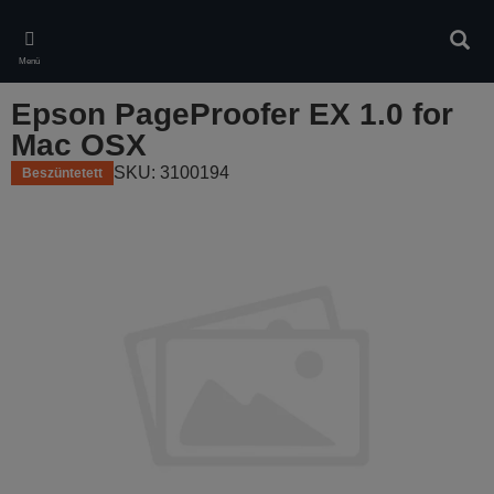
Skip
to
Kere
main
Menü
content
Epson PageProofer EX 1.0 for
Mac OSX
SKU: 3100194
Beszüntetett