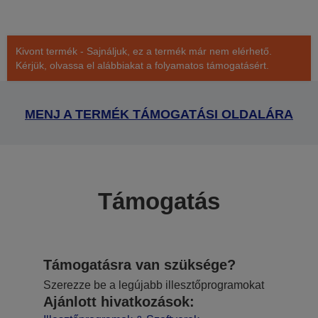
Kivont termék - Sajnáljuk, ez a termék már nem elérhető.
Kérjük, olvassa el alábbiakat a folyamatos támogatásért.
MENJ A TERMÉK TÁMOGATÁSI OLDALÁRA
Támogatás
Támogatásra van szüksége?
Szerezze be a legújabb illesztőprogramokat
Ajánlott hivatkozások: