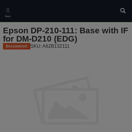
Skip
to
Kere
main
Menü
content
Epson DP-210-111: Base with IF
for DM-D210 (EDG)
SKU: A62B132111
Beszüntetett