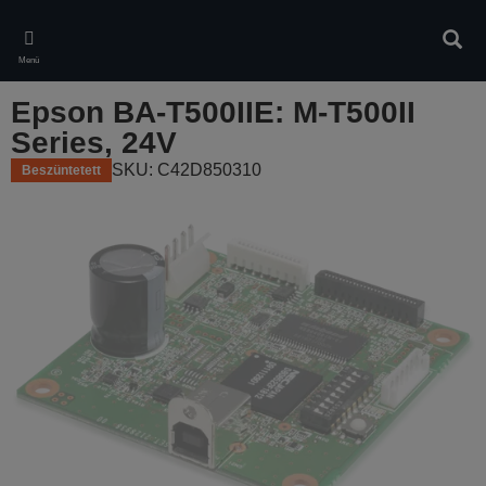
Skip
to
Kere
main
Menü
content
Epson BA-T500IIE: M-T500II
Series, 24V
SKU: C42D850310
Beszüntetett