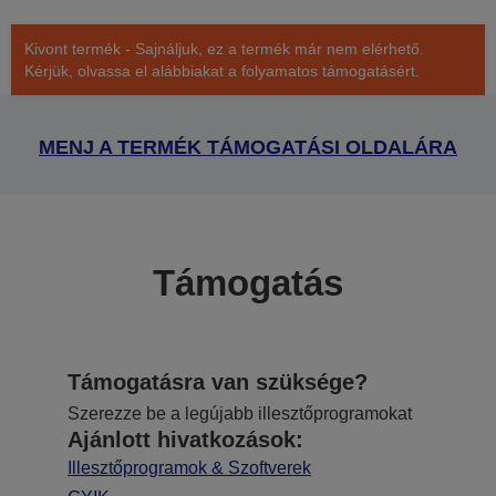
Kivont termék - Sajnáljuk, ez a termék már nem elérhető.
Kérjük, olvassa el alábbiakat a folyamatos támogatásért.
MENJ A TERMÉK TÁMOGATÁSI OLDALÁRA
Támogatás
Támogatásra van szüksége?
Szerezze be a legújabb illesztőprogramokat
Ajánlott hivatkozások:
Illesztőprogramok & Szoftverek