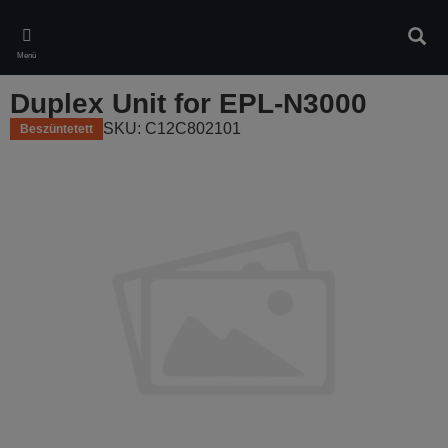
Skip
to
Kere
main
Menü
content
Duplex Unit for EPL-N3000
SKU: C12C802101
Beszüntetett