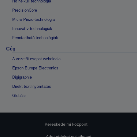
Hő nélküli technológia
PrecisionCore
Micro Piezo-technológia
Innovatív technológiák
Fenntartható technológiák
Cég
A vezetői csapat weboldala
Epson Europe Electronics
Digigraphie
Direkt textilnyomtatás
Globális
Kereskedelmi központ
Adatvédelmi nyilatkozat