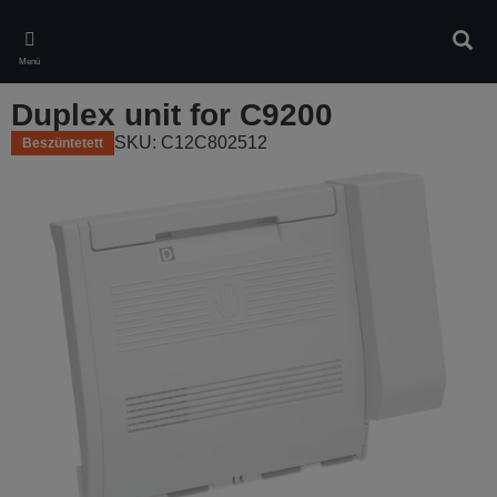
Skip
to
Kere
main
Menü
content
Duplex unit for C9200
SKU: C12C802512
Beszüntetett