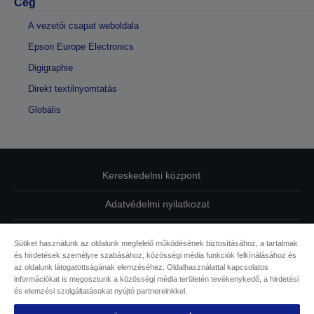
Cég
A vezetői csapat weboldala
Epson Europe Electronics
Digigraphie
Direkt textilnyomtatás
Globális
Kereskedelmi központ
Adatvédelmi nyilatkozat
EU Data Act Compliance
Sütiket használunk az oldalunk megfelelő működésének biztosításához, a tartalmak
és hirdetések személyre szabásához, közösségi média funkciók felkínálásához és
Kapcsolatfelvétel
az oldalunk látogatottságának elemzéséhez. Oldalhasználattal kapcsolatos
információkat is megosztunk a közösségi média területén tevékenykedő, a hirdetési
Sütikkel kapcsolatos információk
és elemzési szolgáltatásokat nyújtó partnereinkkel.