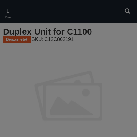
Skip
to
Kere
main
Menü
content
Duplex Unit for C1100
SKU: C12C802191
Beszüntetett