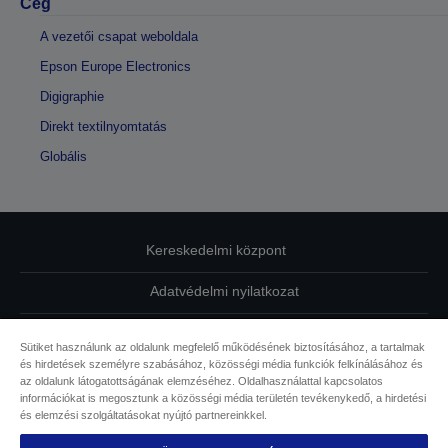
Cég
A vezetői csapat weboldala
Epson Europe Electronics
Digigraphie
Direkt textilnyomtatás
Globális
Kereskedelmi központ
Adatvédelmi nyilatkozat
EU Data Act Compliance
Sütiket használunk az oldalunk megfelelő működésének biztosításához, a tartalmak
és hirdetések személyre szabásához, közösségi média funkciók felkínálásához és
Kapcsolatfelvétel
az oldalunk látogatottságának elemzéséhez. Oldalhasználattal kapcsolatos
információkat is megosztunk a közösségi média területén tevékenykedő, a hirdetési
Sütikkel kapcsolatos információk
és elemzési szolgáltatásokat nyújtó partnereinkkel.