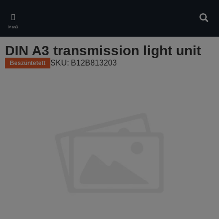
Skip
to
Kere
main
Menü
content
DIN A3 transmission light unit
SKU: B12B813203
Beszüntetett