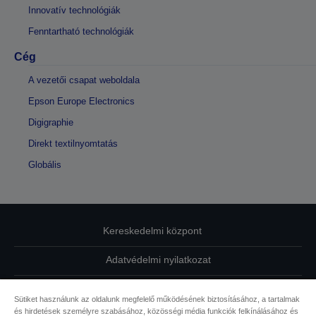
Innovatív technológiák
Fenntartható technológiák
Cég
A vezetői csapat weboldala
Epson Europe Electronics
Digigraphie
Direkt textilnyomtatás
Globális
Kereskedelmi központ
Adatvédelmi nyilatkozat
EU Data Act Compliance
Sütiket használunk az oldalunk megfelelő működésének biztosításához, a tartalmak
és hirdetések személyre szabásához, közösségi média funkciók felkínálásához és