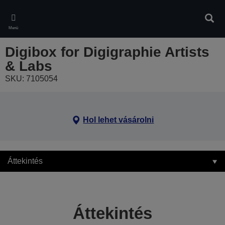
Skip
to
Kere
main
Menü
content
Digibox for Digigraphie Artists
& Labs
SKU: 7105054
Hol lehet vásárolni
Áttekintés
Áttekintés