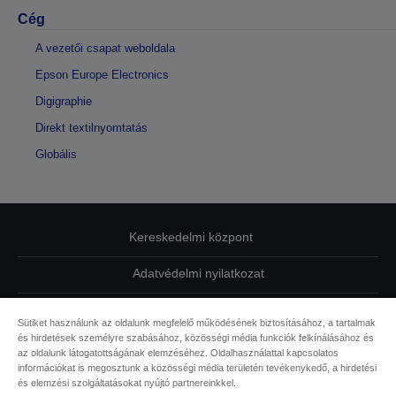
Cég
A vezetői csapat weboldala
Epson Europe Electronics
Digigraphie
Direkt textilnyomtatás
Globális
Kereskedelmi központ
Adatvédelmi nyilatkozat
EU Data Act Compliance
Sütiket használunk az oldalunk megfelelő működésének biztosításához, a tartalmak
és hirdetések személyre szabásához, közösségi média funkciók felkínálásához és
Kapcsolatfelvétel
az oldalunk látogatottságának elemzéséhez. Oldalhasználattal kapcsolatos
információkat is megosztunk a közösségi média területén tevékenykedő, a hirdetési
Sütikkel kapcsolatos információk
és elemzési szolgáltatásokat nyújtó partnereinkkel.