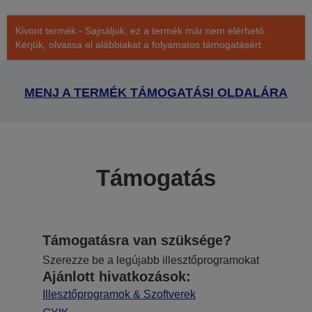
Kivont termék - Sajnáljuk, ez a termék már nem elérhető.
Kérjük, olvassa el alábbiakat a folyamatos támogatásért.
MENJ A TERMÉK TÁMOGATÁSI OLDALÁRA
Támogatás
Támogatásra van szüksége?
Szerezze be a legújabb illesztőprogramokat
Ajánlott hivatkozások:
Illesztőprogramok & Szoftverek