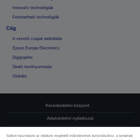
Innovatív technológiák
Fenntartható technológiák
Cég
A vezetői csapat weboldala
Epson Europe Electronics
Digigraphie
Direkt textilnyomtatás
Globális
Kereskedelmi központ
Adatvédelmi nyilatkozat
EU Data Act Compliance
Sütiket használunk az oldalunk megfelelő működésének biztosításához, a tartalmak