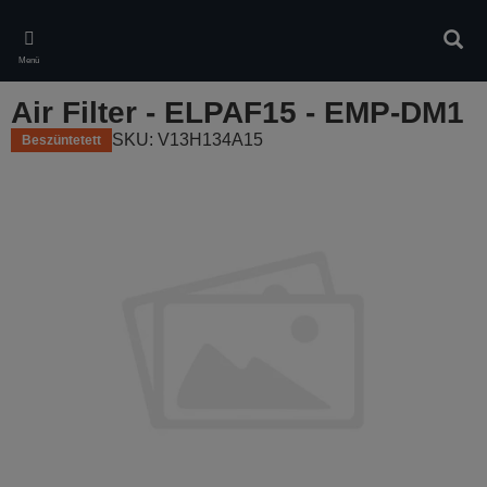
Skip
to
Kere
main
Menü
content
Air Filter - ELPAF15 - EMP-DM1
SKU: V13H134A15
Beszüntetett