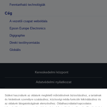
Fenntartható technológiák
Cég
A vezetői csapat weboldala
Epson Europe Electronics
Digigraphie
Direkt textilnyomtatás
Globális
Kereskedelmi központ
Adatvédelmi nyilatkozat
EU Data Act Compliance
Sütiket használunk az oldalunk megfelelő működésének biztosításához, a tartalmak
és hirdetések személyre szabásához, közösségi média funkciók felkínálásához és
Kapcsolatfelvétel
az oldalunk látogatottságának elemzéséhez. Oldalhasználattal kapcsolatos