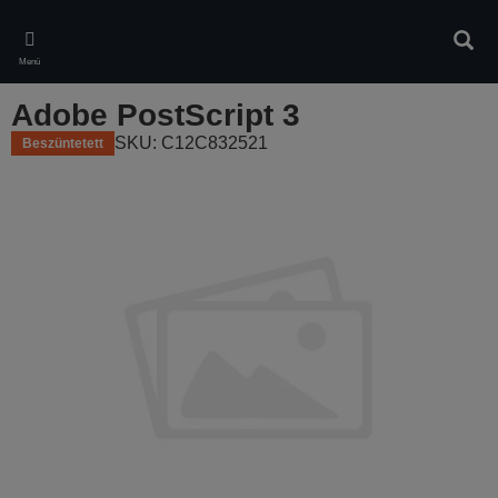
Skip
to
Kere
main
Menü
content
Adobe PostScript 3
SKU: C12C832521
Beszüntetett