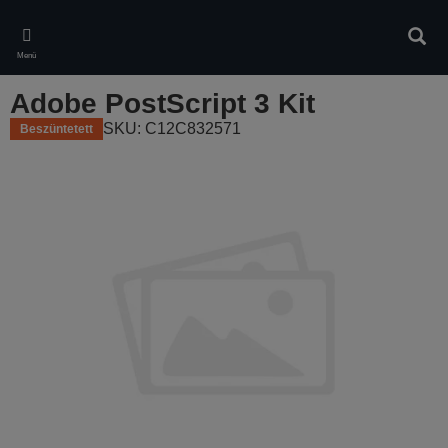
Skip
to
Kere
main
Menü
content
Adobe PostScript 3 Kit
SKU: C12C832571
Beszüntetett