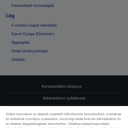
Fenntartható technológiák
Cég
A vezetői csapat weboldala
Epson Europe Electronics
Digigraphie
Direkt textilnyomtatás
Globális
Kereskedelmi központ
Adatvédelmi nyilatkozat
EU Data Act Compliance
Sütiket használunk az oldalunk megfelelő működésének biztosításához, a tartalmak
és hirdetések személyre szabásához, közösségi média funkciók felkínálásához és
Kapcsolatfelvétel
az oldalunk látogatottságának elemzéséhez. Oldalhasználattal kapcsolatos