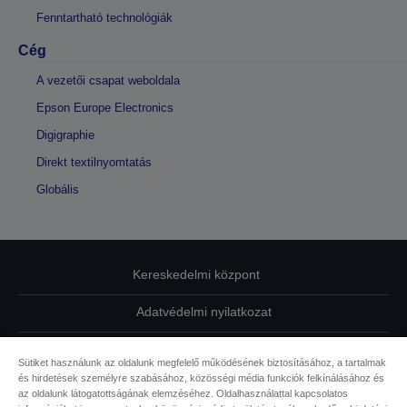
Fenntartható technológiák
Cég
A vezetői csapat weboldala
Epson Europe Electronics
Digigraphie
Direkt textilnyomtatás
Globális
Kereskedelmi központ
Adatvédelmi nyilatkozat
EU Data Act Compliance
Sütiket használunk az oldalunk megfelelő működésének biztosításához, a tartalmak
és hirdetések személyre szabásához, közösségi média funkciók felkínálásához és
Kapcsolatfelvétel
az oldalunk látogatottságának elemzéséhez. Oldalhasználattal kapcsolatos