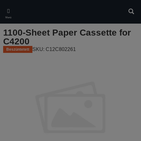
Skip
to
Kere
main
Menü
content
1100-Sheet Paper Cassette for
C4200
SKU: C12C802261
Beszüntetett