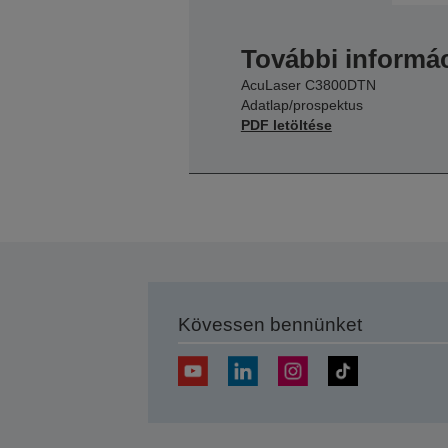
További informác
AcuLaser C3800DTN
Adatlap/prospektus
PDF letöltése
Kövessen bennünket