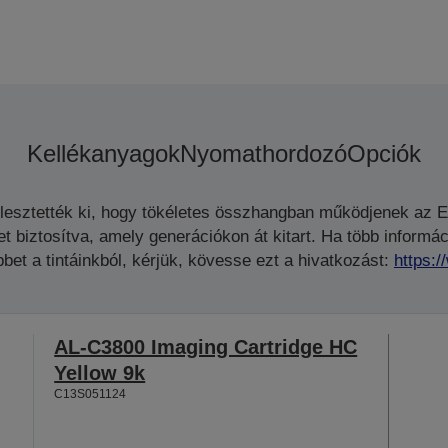
Kellékanyagok
Nyomathordozó
Opciók
jlesztették ki, hogy tökéletes összhangban működjenek az 
biztosítva, amely generációkon át kitart. Ha több informáci
bet a tintáinkból, kérjük, kövesse ezt a hivatkozást:
https:
AL-C3800 Imaging Cartridge HC
Yellow 9k
C13S051124