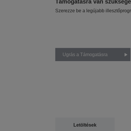
Támogatásra van szükség
Szerezze be a legújabb illesztőprog
Ugrás a Támogatásra
Letöltések