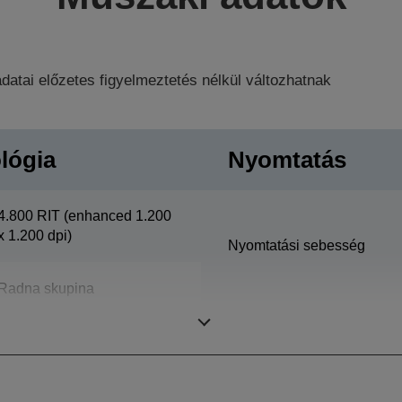
datai előzetes figyelmeztetés nélkül változhatnak
lógia
Nyomtatás
4.800 RIT (enhanced 1.200
x 1.200 dpi)
Nyomtatási sebesség
Radna skupina
Terhelhetőség