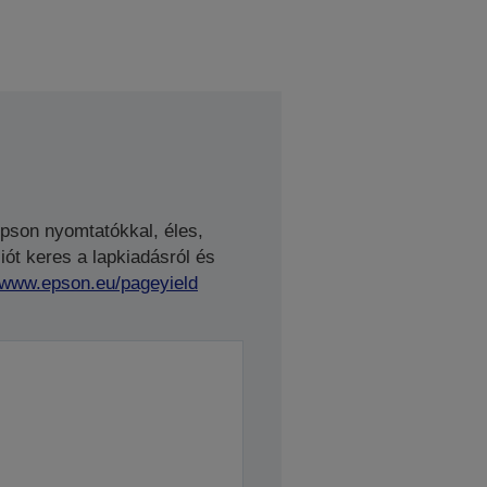
Epson nyomtatókkal, éles,
ót keres a lapkiadásról és
//www.epson.eu/pageyield