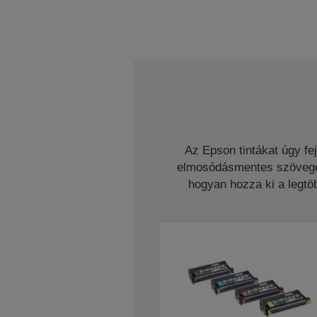
Az Epson tintákat úgy fe
elmosódásmentes szöveget 
hogyan hozza ki a legtöb