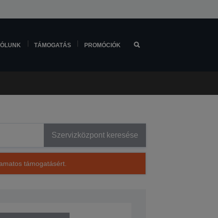
ÓLUNK
TÁMOGATÁS
PROMÓCIÓK
Szervizközpont keresése
lyamatos támogatásért.