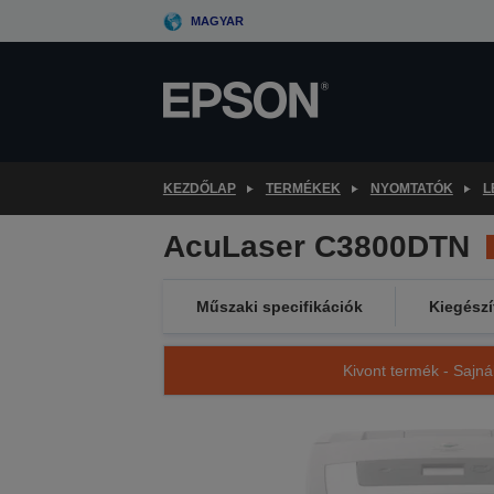
Skip
MAGYAR
to
main
content
KEZDŐLAP
TERMÉKEK
NYOMTATÓK
L
AcuLaser C3800DTN
Műszaki specifikációk
Kiegészí
Kivont termék - Sajná