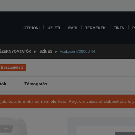
OTTHONI
ÜZLETI
IPARI
TERMÉKEK
TINTA
R
ÉZERNYOMTATÓK
SZÍNES
AcuLaser C3800DTN
Beszüntetett
tők
Támogatás
ljuk, ez a termék már nem elérhető. Kérjük, olvassa el alábbiakat a fo
SKU: C11C648041BY