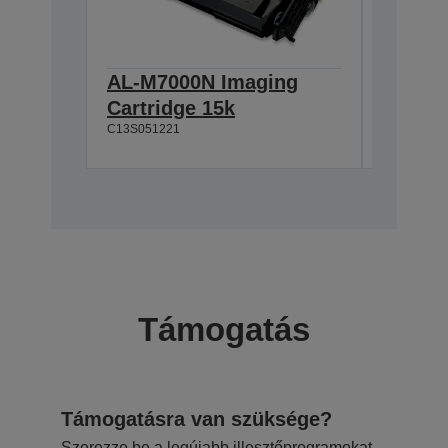
AL-M7000N Imaging
AL-M7
Cartridge 15k
Imagin
C13S051221
C13S0512
Támogatás
Támogatásra van szüksége?
Szerezze be a legújabb illesztőprogramokat