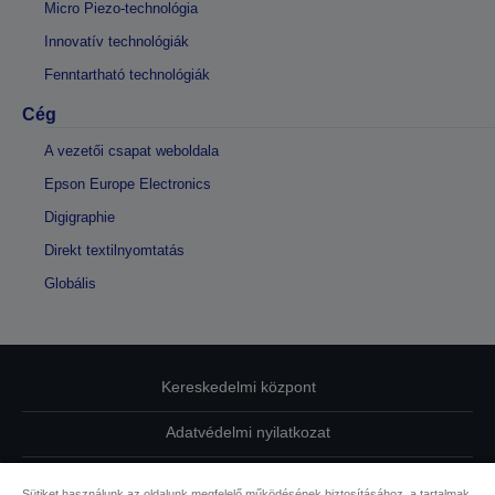
Micro Piezo-technológia
Innovatív technológiák
Fenntartható technológiák
Cég
A vezetői csapat weboldala
Epson Europe Electronics
Digigraphie
Direkt textilnyomtatás
Globális
Kereskedelmi központ
Adatvédelmi nyilatkozat
EU Data Act Compliance
Sütiket használunk az oldalunk megfelelő működésének biztosításához, a tartalmak