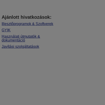
Ajánlott hivatkozások:
Illesztőprogramok & Szoftverek
GYIK
Használati útmutatók &
dokumentáció
Javítási szolgáltatások