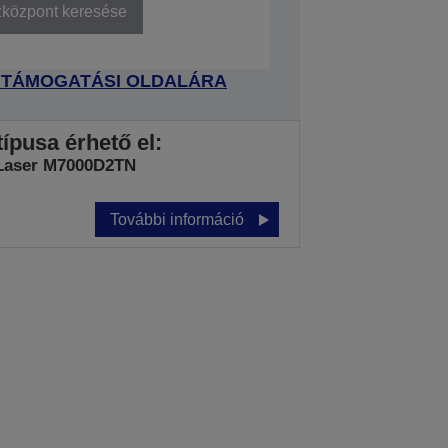
zközpont keresése
 TÁMOGATÁSI OLDALÁRA
ípusa érhető el:
Laser M7000D2TN
További információ