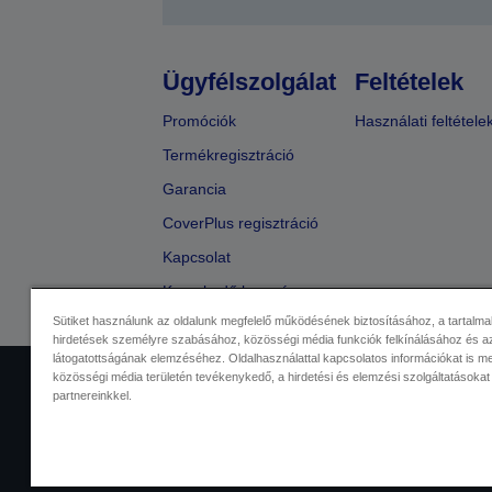
Ügyfélszolgálat
Feltételek
Promóciók
Használati feltétele
Termékregisztráció
Garancia
CoverPlus regisztráció
Kapcsolat
Kereskedő keresése
Sütiket használunk az oldalunk megfelelő működésének biztosításához, a tartalma
hirdetések személyre szabásához, közösségi média funkciók felkínálásához és az
látogatottságának elemzéséhez. Oldalhasználattal kapcsolatos információkat is 
közösségi média területén tevékenykedő, a hirdetési és elemzési szolgáltatásokat
Kereskedelmi központ
Adatvéde
partnereinkkel.