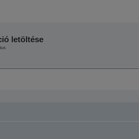
ió letöltése
tus