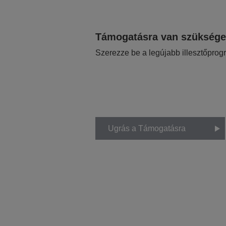
Támogatásra van szükség
Szerezze be a legújabb illesztőprog
Ugrás a Támogatásra