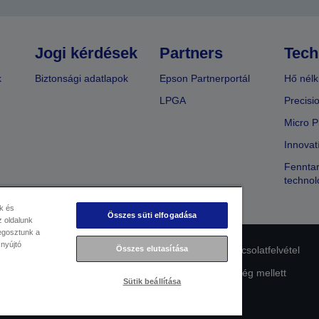
Jogi kérdések
Partners
Tech
k
Biztonsági adatlapok
Epson Partnerportál
Hő nélk
LPGA
Precisi
Micro P
Innovat
Fenntar
technol
k és
Összes süti elfogadása
 oldalunk
megosztunk a
 nyújtó
Összes elutasítása
lmi nyilatkozat
EU Data Act Compliance
Kapcsolatfelvétel
Az Epson elkötelezettsége az akadálymentesség mellett
Sütik beállítása
Copyright © 2026 Seiko Epson