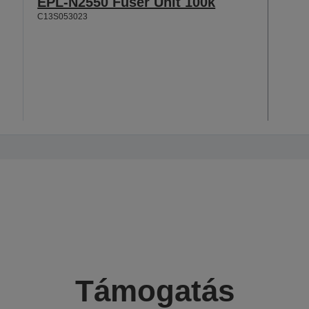
EPL-N2550 Fuser Unit 100k
C13S053023
Támogatás