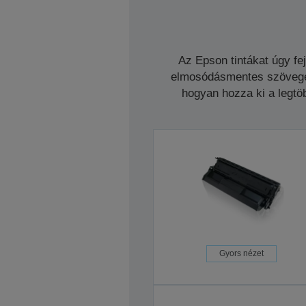
Az Epson tintákat úgy fe
elmosódásmentes szöveget 
hogyan hozza ki a legtöb
Gyors nézet