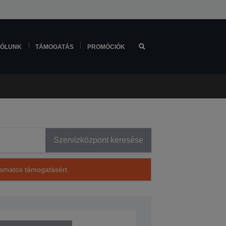
ÓLUNK
TÁMOGATÁS
PROMÓCIÓK
Szervizközpont keresése
lyamatos támogatásért.