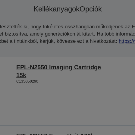
Kellékanyagok
Opciók
jlesztették ki, hogy tökéletes összhangban működjenek az 
biztosítva, amely generációkon át kitart. Ha több informáci
bet a tintáinkból, kérjük, kövesse ezt a hivatkozást:
https:
EPL-N2550 Imaging Cartridge
15k
C13S050290