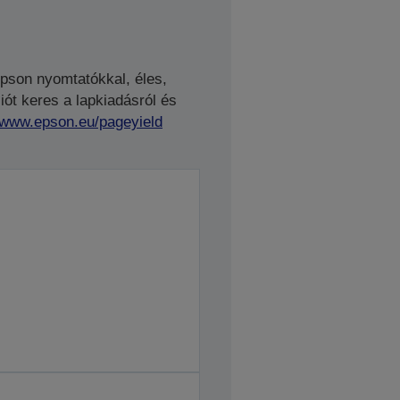
Epson nyomtatókkal, éles,
ót keres a lapkiadásról és
//www.epson.eu/pageyield