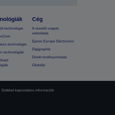
nológiák
Cég
üli technológia
A vezetői csapat
weboldala
onCore
Epson Europe Electronics
iezo-technológia
Digigraphie
ív technológiák
Direkt textilnyomtatás
tható
ógiák
Globális
Sütikkel kapcsolatos információk