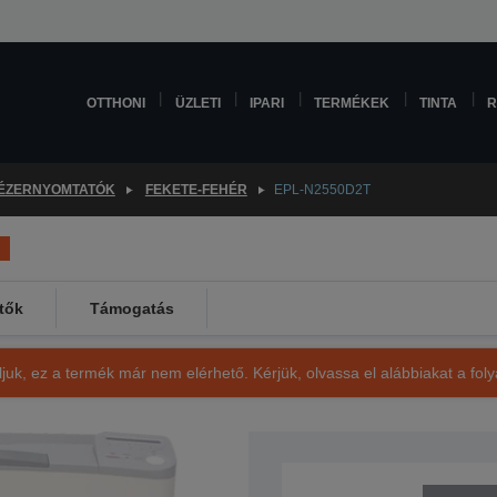
OTTHONI
ÜZLETI
IPARI
TERMÉKEK
TINTA
R
ÉZERNYOMTATÓK
FEKETE-FEHÉR
EPL-N2550D2T
tők
Támogatás
ljuk, ez a termék már nem elérhető. Kérjük, olvassa el alábbiakat a fo
SKU: C11C649001BV