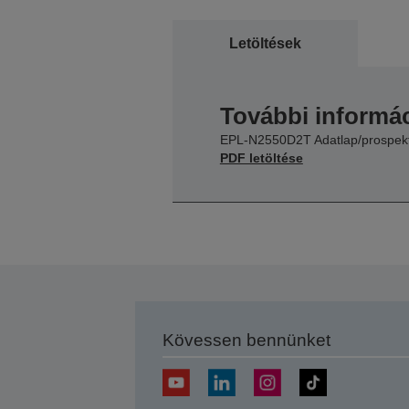
Letöltések
További informác
EPL-N2550D2T Adatlap/prospek
PDF letöltése
Kövessen bennünket