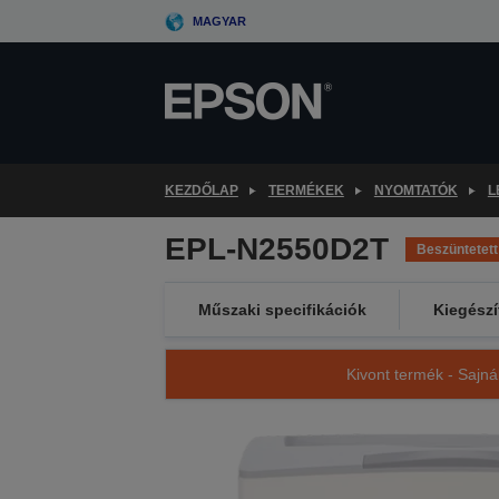
Skip
MAGYAR
to
main
content
KEZDŐLAP
TERMÉKEK
NYOMTATÓK
L
EPL-N2550D2T
Beszüntetett
Műszaki specifikációk
Kiegészí
Kivont termék - Sajná