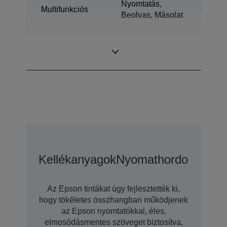
Nyomtatás,
Multifunkciós
Beolvas, Másolat
Ultrachrome®
Tintatechnológia
XD3
Kellékanyagok
Nyomathordozó
Opci
Az Epson tintákat úgy fejlesztették ki,
hogy tökéletes összhangban működjenek
az Epson nyomtatókkal, éles,
elmosódásmentes szöveget biztosítva,