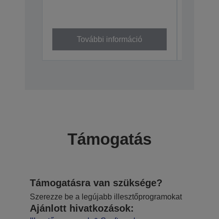
(700ml
C13T50M4
További információ
To
Támogatás
Támogatásra van szüksége?
Szerezze be a legújabb illesztőprogramokat
Ajánlott hivatkozások: