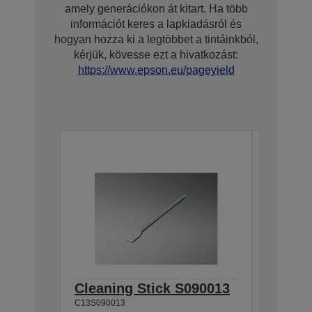
amely generációkon át kitart. Ha több
információt keres a lapkiadásról és
hogyan hozza ki a legtöbbet a tintáinkból,
kérjük, kövesse ezt a hivatkozást:
https://www.epson.eu/pageyield
Cleaning Stick S090013
Single
C13S090013
XD3 Y