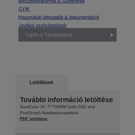
Illesztőprogramok & Szoftverek
GYIK
Használati útmutatók & dokumentáció
Javítási szolgáltatások
Ugrás a Támogatásra
Letöltések
További információ letöltése
SureColor SC-T7700DM (with SSD and
PostScript) Adatlap/prospektus
PDF letöltése