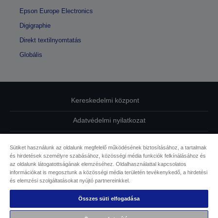
Epson Europe Electronics
Digigraphie
Direkt textilnyomtatás
Globális
Kereskedelmi központ
Adatvédelmi nyilatkozat
EU Data Act Compliance
Sütiket használunk az oldalunk megfelelő működésének biztosításához, a tartalmak
és hirdetések személyre szabásához, közösségi média funkciók felkínálásához és
Kapcsolatfelvétel
az oldalunk látogatottságának elemzéséhez. Oldalhasználattal kapcsolatos
információkat is megosztunk a közösségi média területén tevékenykedő, a hirdetési
Sütikkel kapcsolatos információk
és elemzési szolgáltatásokat nyújtó partnereinkkel.
Összes süti elfogadása
Az Epson elkötelezettsége az akadálymentesség mellett