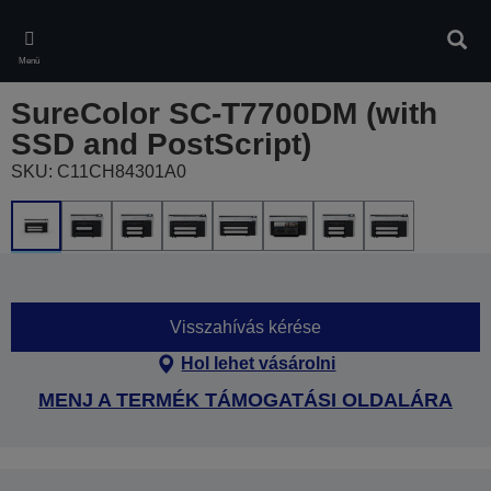
Skip
to
Kere
main
Menü
content
SureColor SC-T7700DM (with
SSD and PostScript)
SKU: C11CH84301A0
Visszahívás kérése
Hol lehet vásárolni
MENJ A TERMÉK TÁMOGATÁSI OLDALÁRA