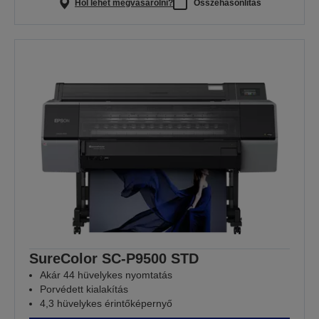
Hol lehet megvásárolni?
Összehasonlítás
SureColor SC-P9500 STD
Akár 44 hüvelykes nyomtatás
Porvédett kialakítás
4,3 hüvelykes érintőképernyő