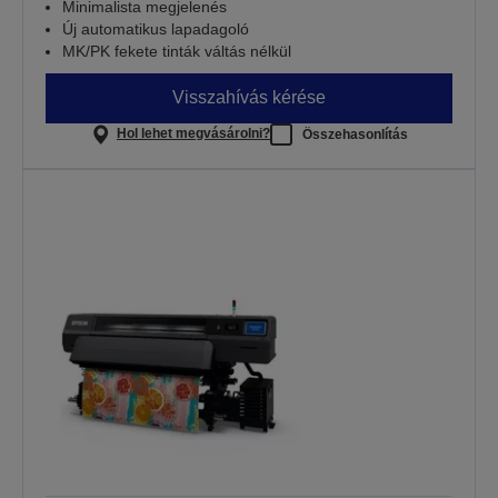
Minimalista megjelenés
Új automatikus lapadagoló
MK/PK fekete tinták váltás nélkül
Visszahívás kérése
Hol lehet megvásárolni?
Összehasonlítás