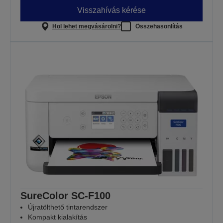
Visszahívás kérése
Hol lehet megvásárolni?
Összehasonlítás
SureColor SC-F100
Újratölthető tintarendszer
Kompakt kialakítás