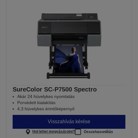
SureColor SC-P7500 Spectro
Akár 24 hüvelykes nyomtatás
Porvédett kialakítás
4,3 hüvelykes érintőképernyő
Visszahívás kérése
Hol lehet megvásárolni?
Összehasonlítás