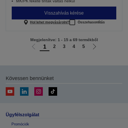
MK/PK fekete tinták váltás nélkül
Visszahívás kérése
Hol lehet megvásárolni?
Összehasonlítás
Megjelenítve: 1 - 15 a 69 termékből
1
2
3
4
5
Előző
Következő
oldalra
oldalra
Kövessen bennünket
Ügyfélszolgálat
Promóciók