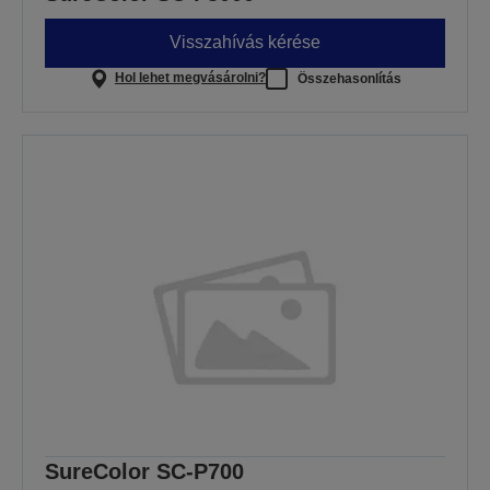
Visszahívás kérése
Hol lehet megvásárolni?
Összehasonlítás
SureColor SC-P700