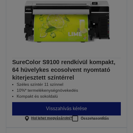
SureColor S9100 rendkívül kompakt,
64 hüvelykes ecosolvent nyomtató
kiterjesztett színtérrel
Széles színtér 11 színnel
10%* termelékenységnövekedés
Kompakt és sokoldalú
Visszahívás kérése
Hol lehet megvásárolni?
Összehasonlítás