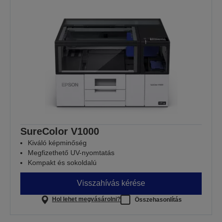
SureColor V1000
Kiváló képminőség
Megfizethető UV-nyomtatás
Kompakt és sokoldalú
Visszahívás kérése
Hol lehet megvásárolni?
Összehasonlítás