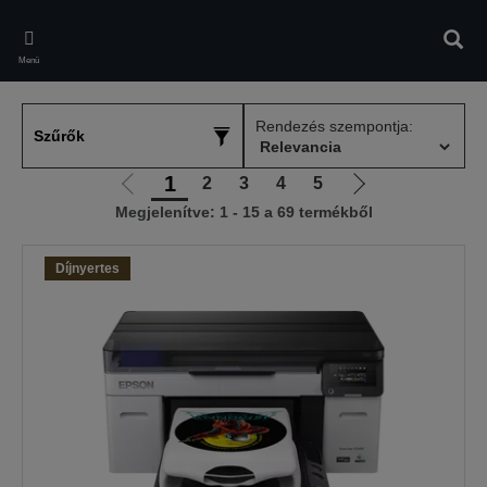
Skip
to
Kere
main
Menü
content
Rendezés szempontja:
Szűrők
1
2
3
4
5
Előző
Következő
Megjelenítve: 1 - 15 a 69 termékből
oldalra
oldalra
Díjnyertes