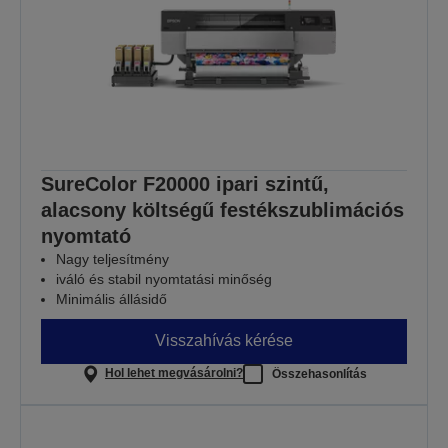
SureColor F20000 ipari szintű,
alacsony költségű festékszublimációs
nyomtató
Nagy teljesítmény
iváló és stabil nyomtatási minőség
Minimális állásidő
Visszahívás kérése
Hol lehet megvásárolni?
Összehasonlítás