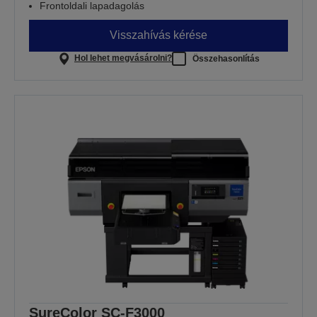
Frontoldali lapadagolás
Visszahívás kérése
Hol lehet megvásárolni?
Összehasonlítás
SureColor SC-F3000