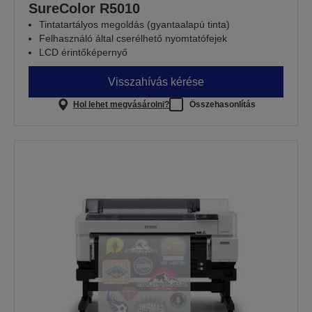
SureColor R5010
Tintatartályos megoldás (gyantaalapú tinta)
Felhasználó által cserélhető nyomtatófejek
LCD érintőképernyő
Visszahívás kérése
Hol lehet megvásárolni?
Összehasonlítás