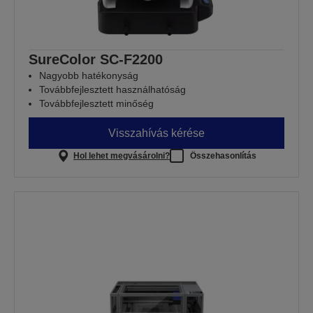
SureColor SC-F2200
Nagyobb hatékonyság
Továbbfejlesztett használhatóság
Továbbfejlesztett minőség
Visszahívás kérése
Hol lehet megvásárolni?
Összehasonlítás