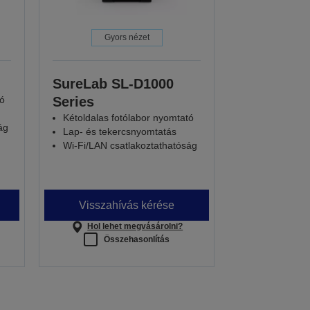
Gyors nézet
SureLab SL-D1000
tó
Series
Kétoldalas fotólabor nyomtató
ág
Lap- és tekercsnyomtatás
Wi-Fi/LAN csatlakoztathatóság
Visszahívás kérése
Hol lehet megvásárolni?
Összehasonlítás