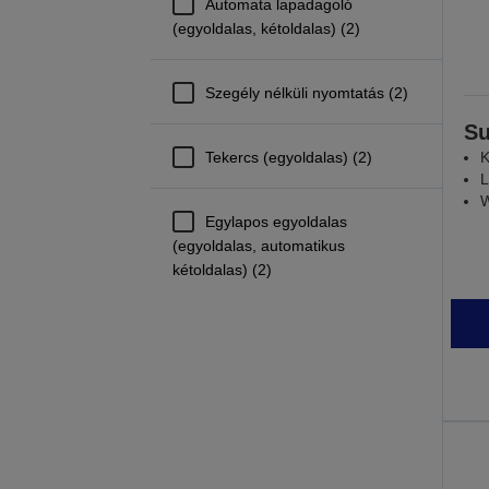
Automata lapadagoló
(egyoldalas, kétoldalas) (2)
Szegély nélküli nyomtatás (2)
Su
Tekercs (egyoldalas) (2)
K
L
W
Egylapos egyoldalas
(egyoldalas, automatikus
kétoldalas) (2)