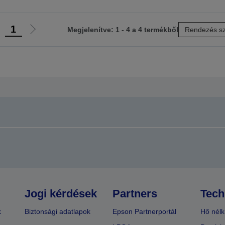
1
Megjelenítve: 1 - 4 a 4 termékből
Rendezés sz
lőző
Következő
ldalra
oldalra
Jogi kérdések
Partners
Tech
k
Biztonsági adatlapok
Epson Partnerportál
Hő nélk