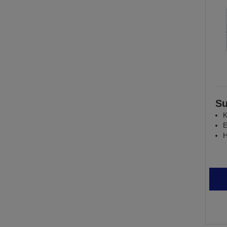
Su
K
E
H