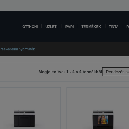
OTTHONI
ÜZLETI
IPARI
TERMÉKEK
TINTA
R
reskedelmi nyomtatók
Megjelenítve: 1 - 4 a 4 termékből
Rendezés sz
etkező
lra