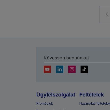
E
o
Kövessen bennünket
Ügyfélszolgálat
Feltételek
Promóciók
Használati feltétele