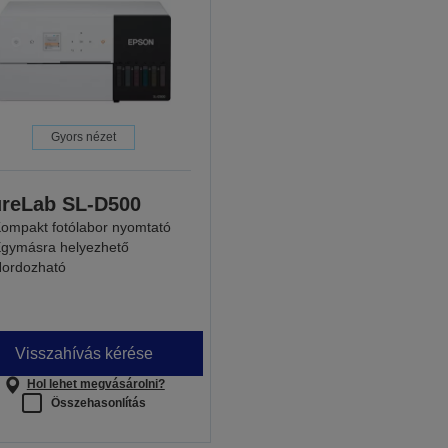
Gyors nézet
reLab SL-D500
ompakt fotólabor nyomtató
gymásra helyezhető
ordozható
Visszahívás kérése
Hol lehet megvásárolni?
Összehasonlítás