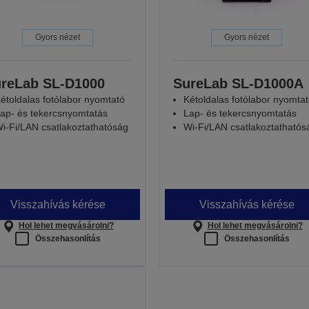
Gyors nézet
Gyors nézet
reLab SL-D1000
SureLab SL-D1000A
étoldalas fotólabor nyomtató
Kétoldalas fotólabor nyomta
ap- és tekercsnyomtatás
Lap- és tekercsnyomtatás
i-Fi/LAN csatlakoztathatóság
Wi-Fi/LAN csatlakoztathatós
Visszahívás kérése
Visszahívás kérése
Hol lehet megvásárolni?
Hol lehet megvásárolni?
Összehasonlítás
Összehasonlítás