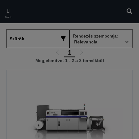
Skip
to
Kere
main
Menü
content
Rendezés szempontja:
Szűrők
1
Előző
Következő
Megjelenítve: 1 - 2 a 2 termékből
oldalra
oldalra