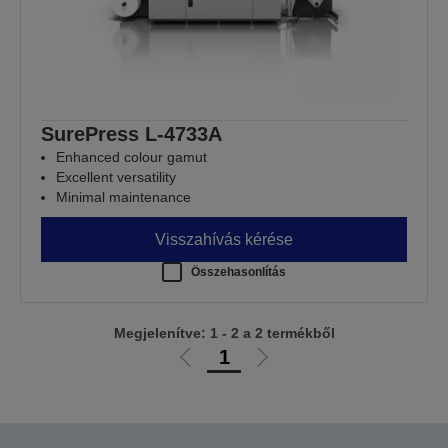
SurePress L-4733A
Enhanced colour gamut
Excellent versatility
Minimal maintenance
Visszahívás kérése
Összehasonlítás
Megjelenítve: 1 - 2 a 2 termékből
1
Előző
Következő
oldalra
oldalra