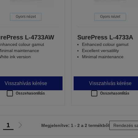
Gyors nézet
Gyors nézet
rePress L-4733AW
SurePress L-4733A
nhanced colour gamut
Enhanced colour gamut
inimal maintenance
Excellent versatility
hite ink version
Minimal maintenance
Visszahívás kérése
Visszahívás kérése
Összehasonlítás
Összehasonlítás
1
Megjelenítve: 1 - 2 a 2 termékből
Rendezés sz
lőző
Következő
ldalra
oldalra