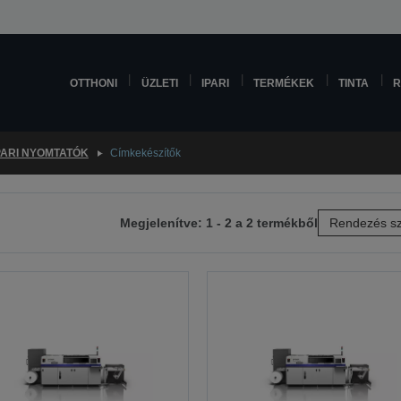
OTTHONI
ÜZLETI
IPARI
TERMÉKEK
TINTA
R
PARI NYOMTATÓK
Címkekészítők
Megjelenítve: 1 - 2 a 2 termékből
Rendezés sz
etkező
lra