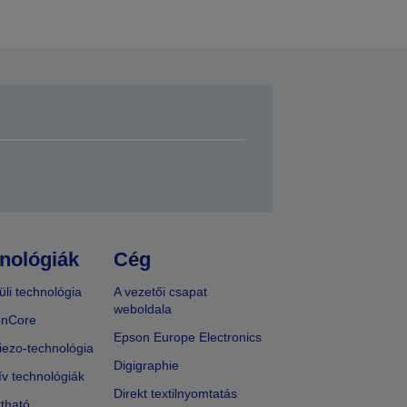
nológiák
Cég
üli technológia
A vezetői csapat
weboldala
onCore
Epson Europe Electronics
iezo-technológia
Digigraphie
ív technológiák
Direkt textilnyomtatás
tható