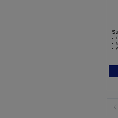
Su
E
M
W
E
o