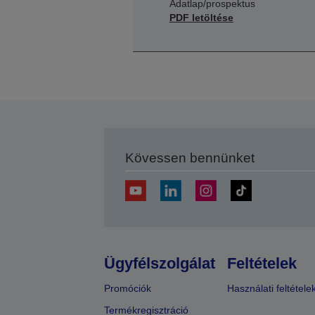
Adatlap/prospektus
PDF letöltése
Kövessen bennünket
Ügyfélszolgálat
Feltételek
Promóciók
Használati feltétele
Termékregisztráció