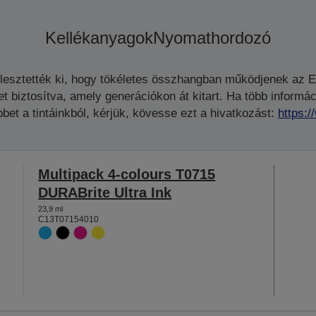
Kellékanyagok
Nyomathordozó
jlesztették ki, hogy tökéletes összhangban működjenek az 
biztosítva, amely generációkon át kitart. Ha több informáci
bet a tintáinkból, kérjük, kövesse ezt a hivatkozást:
https:
Multipack 4-colours T0715
DURABrite Ultra Ink
23,9 ml
C13T07154010