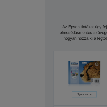
Az Epson tintákat úgy fe
elmosódásmentes szöveget 
hogyan hozza ki a legtöb
Gyors nézet