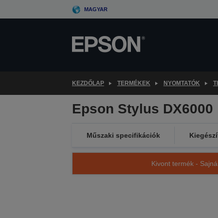
Skip
MAGYAR
to
main
content
KEZDŐLAP
TERMÉKEK
NYOMTATÓK
T
Epson Stylus DX6000
Műszaki specifikációk
Kiegészí
Kivont termék - Sajná