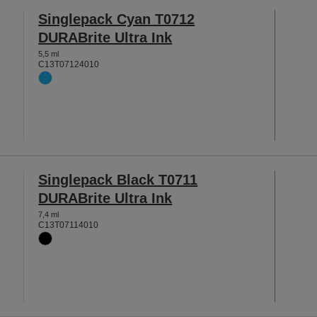
Singlepack Cyan T0712
DURABrite Ultra Ink
5,5 ml
C13T07124010
Singlepack Black T0711
DURABrite Ultra Ink
7,4 ml
C13T07114010