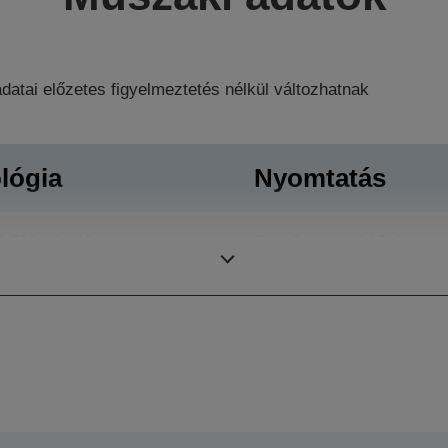
datai előzetes figyelmeztetés nélkül változhatnak
lógia
Nyomtatás
5.760 x 1.440 dpi
Print Speeds (CAD A1
page size)