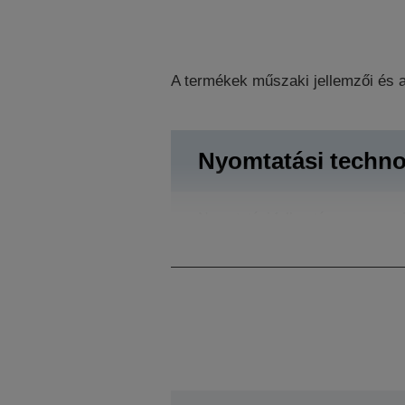
A termékek műszaki jellemzői és a
Nyomtatási techno
Nyomtatási felbontás