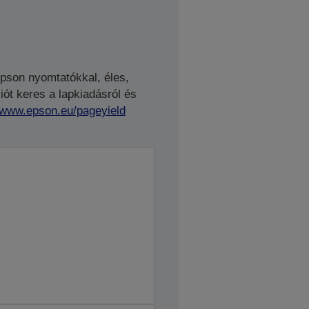
Epson nyomtatókkal, éles,
ót keres a lapkiadásról és
//www.epson.eu/pageyield