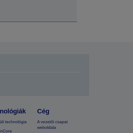
nológiák
Cég
üli technológia
A vezetői csapat
weboldala
onCore