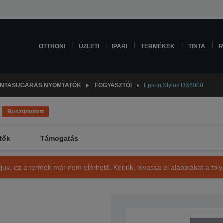
OTTHONI
ÜZLETI
IPARI
TERMÉKEK
TINTA
R
INTASUGARAS NYOMTATÓK
FOGYASZTÓI
Epson Stylus DX6000
Beszüntetett
tők
Támogatás
ljuk, ez a termék már nem elérhető. Kérjük, olvassa el alábbiakat a fo
SKU: C11C657014CE