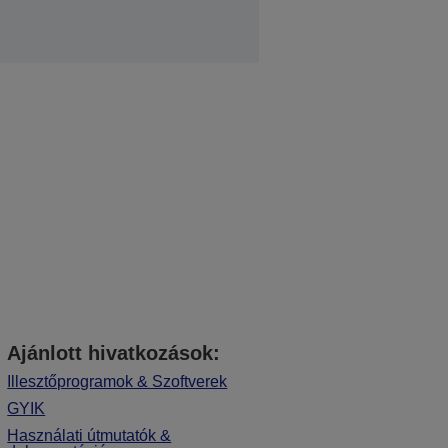
Ajánlott hivatkozások:
Illesztőprogramok & Szoftverek
GYIK
Használati útmutatók &