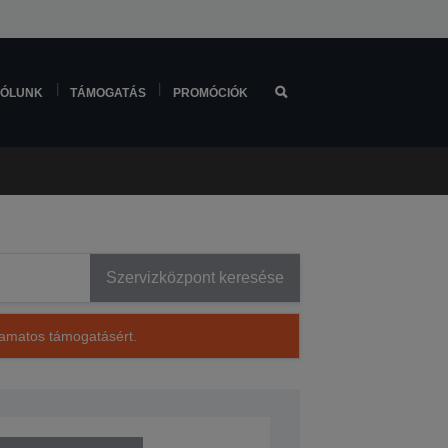
ÓLUNK
TÁMOGATÁS
PROMÓCIÓK
Szervizközpont keresése
lyamatos támogatásért.