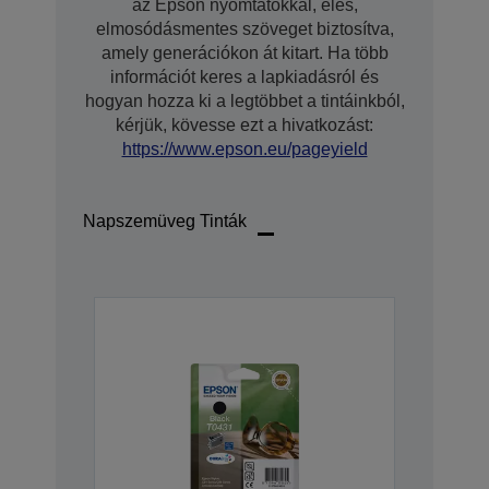
az Epson nyomtatókkal, éles,
elmosódásmentes szöveget biztosítva,
amely generációkon át kitart. Ha több
információt keres a lapkiadásról és
hogyan hozza ki a legtöbbet a tintáinkból,
kérjük, kövesse ezt a hivatkozást:
https://www.epson.eu/pageyield
Napszemüveg Tinták