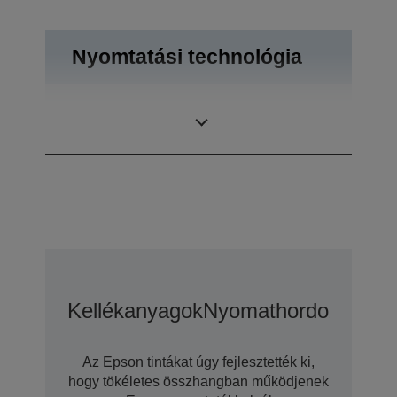
Nyomtatási technológia
Legkisebb
3 pl
cseppméret
Kellékanyagok
Nyomathordozó
Opci
Az Epson tintákat úgy fejlesztették ki,
hogy tökéletes összhangban működjenek