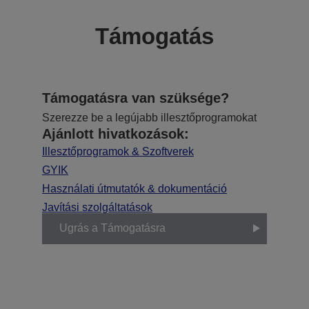
Támogatás
Támogatásra van szüksége?
Szerezze be a legújabb illesztőprogramokat
Ajánlott hivatkozások:
Illesztőprogramok & Szoftverek
GYIK
Használati útmutatók & dokumentáció
Javítási szolgáltatások
Ugrás a Támogatásra