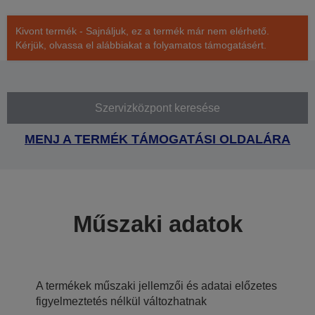
Kivont termék - Sajnáljuk, ez a termék már nem elérhető.
Kérjük, olvassa el alábbiakat a folyamatos támogatásért.
Szervizközpont keresése
MENJ A TERMÉK TÁMOGATÁSI OLDALÁRA
Műszaki adatok
A termékek műszaki jellemzői és adatai előzetes
figyelmeztetés nélkül változhatnak