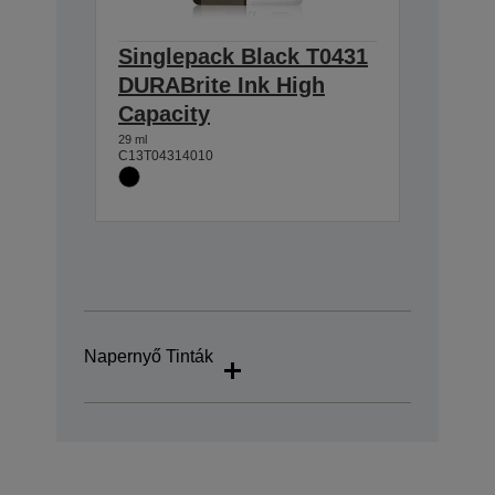
Singlepack Black T0431
DURABrite Ink High
Capacity
29 ml
C13T04314010
Napernyő Tinták