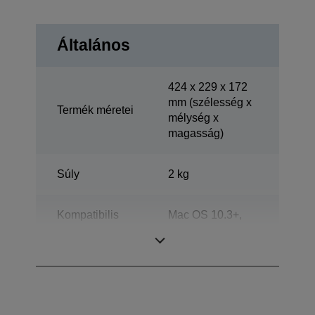
Általános
424‎ x 229 x 172
mm (szélesség x
Termék méretei
mélység x
magasság)
Súly
2 kg
Kompatibilis
Mac OS 10.3+,
operációs
Windows 2000,
rendszer
Windows XP