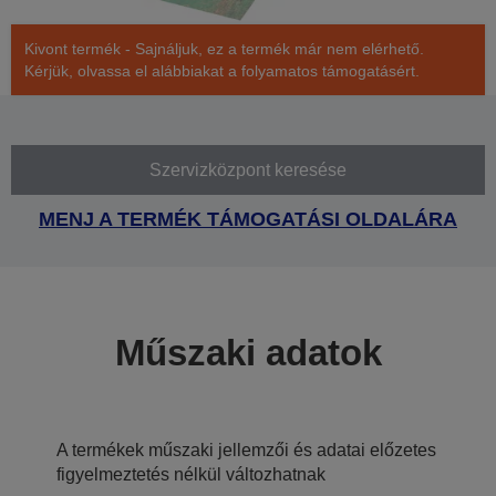
Kivont termék - Sajnáljuk, ez a termék már nem elérhető.
Kérjük, olvassa el alábbiakat a folyamatos támogatásért.
Szervizközpont keresése
MENJ A TERMÉK TÁMOGATÁSI OLDALÁRA
Műszaki adatok
A termékek műszaki jellemzői és adatai előzetes
figyelmeztetés nélkül változhatnak