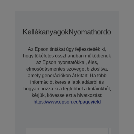
Kellékanyagok
Nyomathordozó
Az Epson tintákat úgy fejlesztették ki,
hogy tökéletes összhangban működjenek
az Epson nyomtatókkal, éles,
elmosódásmentes szöveget biztosítva,
amely generációkon át kitart. Ha több
információt keres a lapkiadásról és
hogyan hozza ki a legtöbbet a tintáinkból,
kérjük, kövesse ezt a hivatkozást:
https://www.epson.eu/pageyield